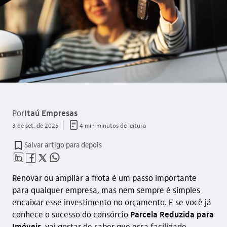
Por
Itaú Empresas
documento_outline
3 de set. de 2025
4 min minutos de leitura
Salvar artigo para depois
linkedin_base
facebook_outline
twitter_outline
whatsapp_outline
Renovar ou ampliar a frota é um passo importante
para qualquer empresa, mas nem sempre é simples
encaixar esse investimento no orçamento. E se você já
conhece o sucesso do consórcio
Parcela Reduzida para
Imóveis
, vai gostar de saber que essa facilidade