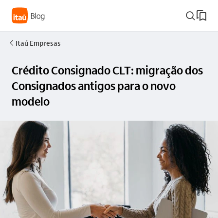
busca_outline
Itaú Empresas
seta_esquerda
Crédito Consignado CLT: migração dos
Consignados antigos para o novo
modelo