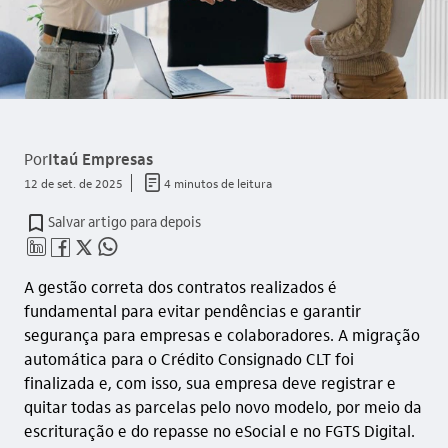
Por
Itaú Empresas
documento_outline
12 de set. de 2025
4 minutos de leitura
Salvar artigo para depois
linkedin_base
facebook_outline
twitter_outline
whatsapp_outline
A gestão correta dos contratos realizados é
fundamental para evitar pendências e garantir
segurança para empresas e colaboradores. A migração
automática para o Crédito Consignado CLT foi
finalizada e, com isso, sua empresa deve registrar e
quitar todas as parcelas pelo novo modelo, por meio da
escrituração e do repasse no eSocial e no FGTS Digital.