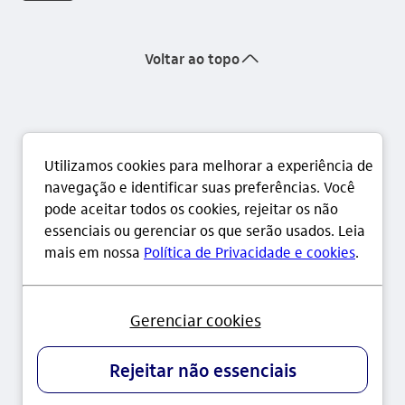
seta_cima
Voltar ao topo