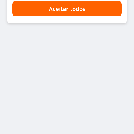
© 2024 Itaú Unibanco Holding S.A. CNPJ:
60.872.504/0001-23
Praça Alfredo Egydio de Souza Aranha, 100, Torre Olavo Setubal, Parque
Jabaquara - CEP 04344-902 - São Paulo - Brasil
Acompanhe