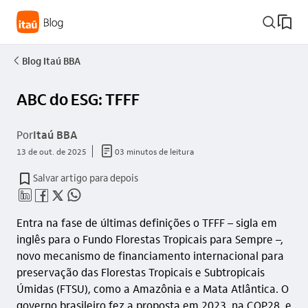
busca_outline
Blog Itaú BBA
seta_esquerda
ABC do ESG: TFFF
Por
Itaú BBA
documento_outline
13 de out. de 2025
03 minutos de leitura
Salvar artigo para depois
linkedin_base
facebook_outline
twitter_outline
whatsapp_outline
Entra na fase de últimas definições o TFFF – sigla em
inglês para o Fundo Florestas Tropicais para Sempre –,
novo mecanismo de financiamento internacional para
preservação das Florestas Tropicais e Subtropicais
Úmidas (FTSU), como a Amazônia e a Mata Atlântica. O
governo brasileiro fez a proposta em 2023, na COP28, e