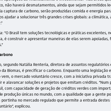
o, não haverá desmatamentos, ainda que sejam permitidos le
da captura de carbono, serão produzidas comida e energia pa
 ajudar a solucionar três grandes crises globais: a climática,
.”
a: “O Brasil tem soluções tecnológicas e práticas excelentes, n
ra, é construir e apresentar maneiras de elas serem apoiadas, 
.”
carbono
o, segundo Natália Renteria, diretora de assuntos regulatórios 
da Biomas, é precificar o carbono. Enquanto uma legislação e
o vem, o mercado voluntário cresce, com a iniciativa privada t
ir e alavancar soluções e projetos que emitam créditos. “Num 
asil, com capacidade de geração de créditos verdes com import
e produção únicas no mundo, com a qualidade que a gente po
 portinha no mercado regulado que permite a entrada destes 
ntário”, explicou.