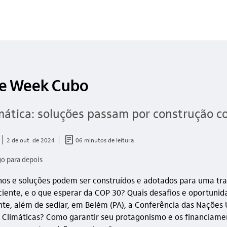
te Week Cubo
imática: soluções passam por construção co
documento_outline
2 de out. de 2024
06 minutos de leitura
go para depois
os e soluções podem ser construídos e adotados para uma tra
iciente, e o que esperar da COP 30? Quais desafios e oportunida
nte, além de sediar, em Belém (PA), a Conferência das Nações 
Climáticas? Como garantir seu protagonismo e os financiame