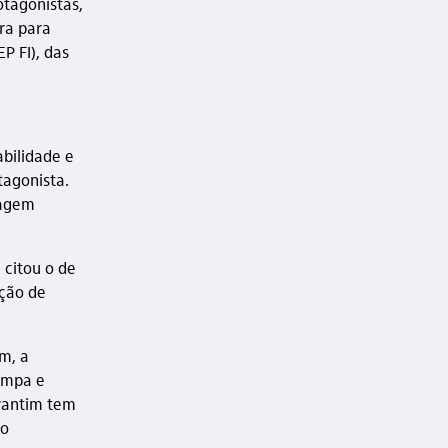
tagonistas,
ra para
P FI), das
abilidade e
tagonista.
tagem
 citou o de
ução de
im, a
impa e
orantim tem
ão