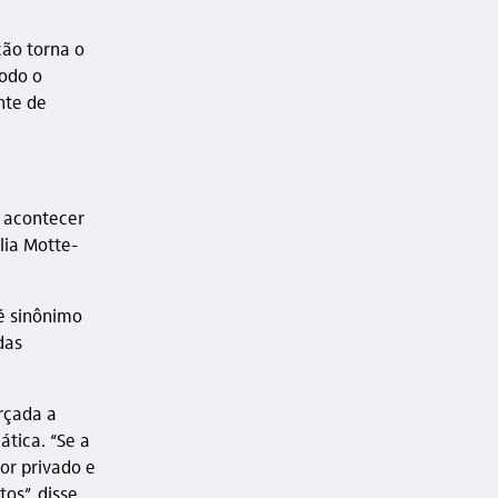
ção torna o
todo o
nte de
e acontecer
lia Motte-
 é sinônimo
das
rçada a
ática. “Se a
or privado e
os”, disse