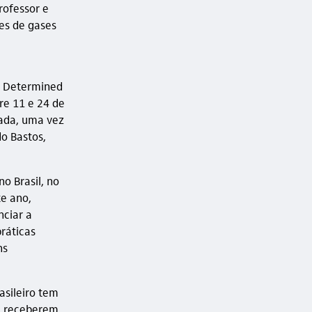
rofessor e
es de gases
y Determined
re 11 e 24 de
sada, uma vez
do Bastos,
o Brasil, no
te ano,
nciar a
ráticas
ns
asileiro tem
e receberem