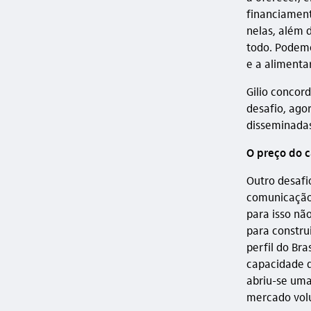
financiament
nelas, além 
todo. Podemos
e a alimentar
Gilio concord
desafio, ago
disseminadas
O preço do 
Outro desafi
comunicação 
para isso nã
para constru
perfil do Br
capacidade d
abriu-se uma
mercado volu