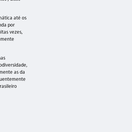
mática até os
nda por
itas vezes,
mamente
nas
odiversidade,
lmente as da
equentemente
asileiro