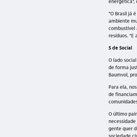
energética", 
"O Brasil já
ambiente mui
combustível 
resíduos. "E 
S de Social
O lado socia
de forma jus
Baumvol, prof
Para ela, no
de financiam
comunidades 
O último pai
necessidade 
gente quer d
sociedade ci