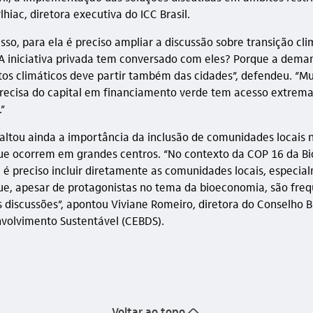
lhiac, diretora executiva do ICC Brasil.
sso, para ela é preciso ampliar a discussão sobre transição cli
“A iniciativa privada tem conversado com eles? Porque a dema
os climáticos deve partir também das cidades”, defendeu. “Mu
recisa do capital em financiamento verde tem acesso extre
.”
saltou ainda a importância da inclusão de comunidades locais 
ue ocorrem em grandes centros. “No contexto da COP 16 da Bi
 é preciso incluir diretamente as comunidades locais, especia
e, apesar de protagonistas no tema da bioeconomia, são fr
s discussões”, apontou Viviane Romeiro, diretora do Conselho Br
volvimento Sustentável (CEBDS).
seta_cima
Voltar ao topo