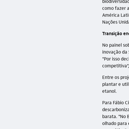
biodiversid
como fazer a
América Lati
Nações Unid
Transição en
No painel so
inovação da 
"Por isso de
competitiva",
Entre os proj
plantar e uti
etanol.
Para Fábio Ci
descarboniza
barata. "No 
olhado para 