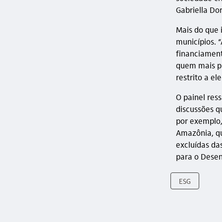
Gabriella Dor
Mais do que i
municípios. 
financiament
quem mais p
restrito a ele
O painel res
discussões q
por exemplo,
Amazônia, qu
excluídas da
para o Desen
ESG