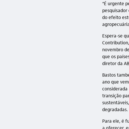
“É urgente p
pesquisador 
do efeito es
agropecuária
Espera-se qu
Contribution
novembro des
que os países
diretor da A
Bastos també
ano que vem,
considerada 
transição pa
sustentáveis
degradadas.
Para ele, é 
a oferecer, 