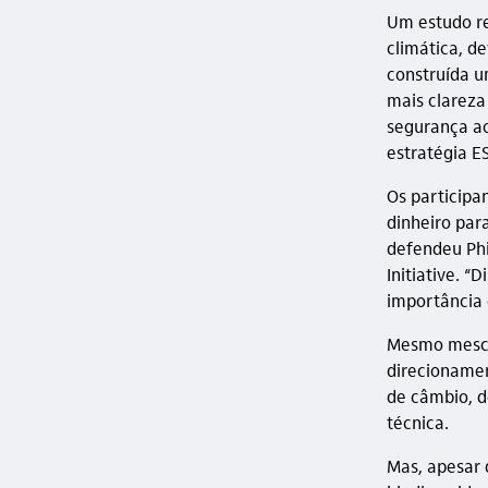
Um estudo re
climática, de
construída u
mais clareza
segurança ao
estratégia E
Os participa
dinheiro par
defendeu Phi
Initiative. “
importância 
Mesmo mescla
direcionamen
de câmbio, d
técnica.
Mas, apesar