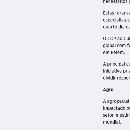
necessários 
Estas foram 
especialista
quarto dia d
O
COP ao Cu
global com f
em Belém.
A principal 
iniciativa pr
dividir respo
Agro
A agropecuár
impactado po
setor, e est
mundial.