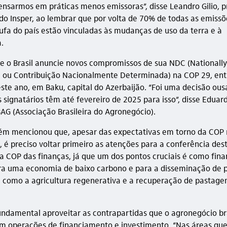
ensarmos em práticas menos emissoras”, disse Leandro Gilio, p
do Insper, ao lembrar que por volta de 70% de todas as emissõ
tufa do país estão vinculadas às mudanças de uso da terra e à
.
e o Brasil anuncie novos compromissos de sua NDC (Nationall
, ou Contribuição Nacionalmente Determinada) na COP 29, ent
te ano, em Baku, capital do Azerbaijão. “Foi uma decisão ou
 signatários têm até fevereiro de 2025 para isso”, disse Eduar
BAG (Associação Brasileira do Agronegócio).
m mencionou que, apesar das expectativas em torno da COP n
 é preciso voltar primeiro as atenções para a conferência des
a COP das finanças, já que um dos pontos cruciais é como fina
ra uma economia de baixo carbono e para a disseminação de p
, como a agricultura regenerativa e a recuperação de pastage
fundamental aproveitar as contrapartidas que o agronegócio br
em operações de financiamento e investimento. “Nas áreas qu