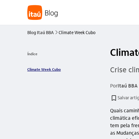
Blog Itaú BBA
Climate Week Cubo
seta_direita
Clima
Índice
Crise cl
Climate Week Cubo
Por
Itaú BBA
Salvar arti
Quais caminh
climática ef
tem pela fre
as Mudanças 