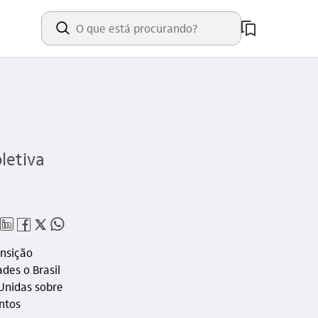
busca_outline
letiva
linkedin_base
facebook_outline
twitter_outline
whatsapp_outline
nsição
des o Brasil
Unidas sobre
ntos