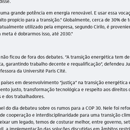
disse.
 é uma grande potência em energia renovável. E usar essa voca
to propício para a transição." Globalmente, cerca de 30% de 
atualmente utilizado pela empresa, segundo Cirilo, é provenie
a meta é dobrarmos isso, até 2030."
l não ficou de fora dos debates. “A transição energética tem d
ta, garantindo trabalho decente e requalificação”, defendeu Ju
essora da Université Paris Cité.
s países em desenvolvimento “justiça” na transição energética
ento justo, transformação tecnológica e respeito aos direitos 
e dos trabalhadores.
nel do dia debateu sobre os rumos para a COP 30. Nele foi refo
de cooperação e interdisciplinaridade para uma transição clim
eixar um legado, temos de costurar melhor, entre governo, set
vil, a implementação das soluções discutidas em âmbitos restrit