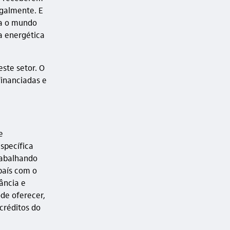
galmente. E
ra o mundo
 a energética
este setor. O
financiadas e
e
specífica
rabalhando
país com o
ância e
de oferecer,
créditos do