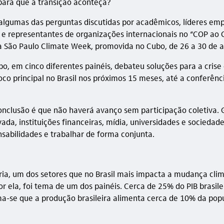
para que a transição aconteça?
algumas das perguntas discutidas por acadêmicos, líderes empr
s e representantes de organizações internacionais no “COP ao 
a São Paulo Climate Week, promovida no Cubo, de 26 a 30 de a
bo
, em cinco diferentes painéis, debateu soluções para a crise
oco principal no Brasil nos próximos 15 meses, até a conferênc
conclusão é que não haverá avanço sem participação coletiva. 
ivada, instituições financeiras, mídia, universidades e socieda
nsabilidades e trabalhar de forma conjunta.
ia, um dos setores que no Brasil mais impacta a mudança clim
r ela, foi tema de um dos painéis. Cerca de 25% do PIB brasil
ima-se que a produção brasileira alimenta cerca de 10% da pop