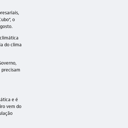
esariais,
Cubo”, o
gosto.
 climática
ia do clima
Governo,
de precisam
ática e é
eiro vem do
ulação