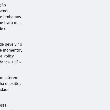
ição
 sendo
que tenhamos
ue trará mais
de e
de deve vir o
ste momento”,
e Policy
udança. Daí a
em e terem
 há questões
cidade
ossa