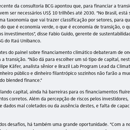
cente da consultoria BCG apontou que, para financiar a trans
vem ser necessários US$ 10 trilhões até 2030. “No Brasil, está
ma taxonomia que vai trazer classificação por setores, para 
 do que é economia verde, o que é economia de transição, o q
s investimentos”, disse Fabio Guido, gerente de sustentabilida
SG do Itaú Unibanco.
ntes do painel sobre financiamento climático debateram de on
a a transição. “Não dá para escolher um só tipo de capital, ne
lipe Käfer, analista sênior e Brazil Lab Program Lead da Climat
Dinheiro público e dinheiro filantrópico sozinhos não farão a m
do blended finance.”
ndo capital, ainda há barreiras para os financiamentos fluír
tos corretos. Além da percepção de riscos pelos investidores,
e dados mal coletados ou da ausência destes, e falta de capa
 dos desafios, há também uma grande oportunidade. “Com a n