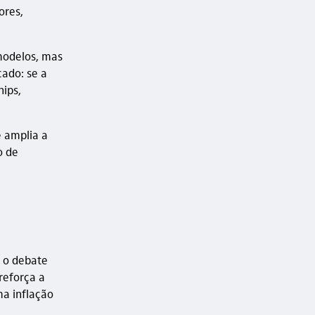
ores,
modelos, mas
ado: se a
hips,
e amplia a
o de
 o debate
reforça a
a inflação