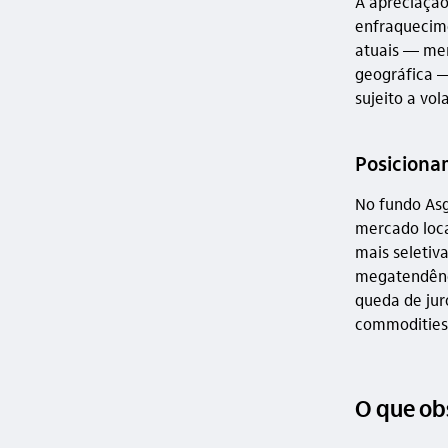
A apreciação
enfraquecime
atuais — men
geográfica —
sujeito a vo
Posiciona
No fundo Asg
mercado loca
mais seletiv
megatendênci
queda de jur
commodities
O que ob