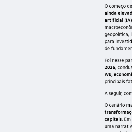
O começo de
ainda eleva
artificial (IA)
macroeconôm
geopolítica,
para investi
de fundamen
Foi nesse pa
2026
, condu
Wu, economi
principais f
A seguir, co
O cenário m
transformaç
capitais
. Em
uma narrativ