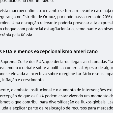
upos aliados no Oriente Médio.
vista macroeconômico, o evento se torna relevante caso haja 
egurança no Estreito de Ormuz, por onde passa cerca de 20% 
tróleo. Uma disrupção relevante poderia provocar alta express
m choque com potencial estagflacionário, semelhante ao obse
crânia pela Rússia.
os EUA e menos excepcionalismo americano
 Suprema Corte dos EUA, que declarou ilegais as chamadas “ta
 reacendeu o debate sobre a política comercial. Apesar de algu
manece elevada a incerteza sobre o regime tarifário e seus imp
, inflação e crescimento.
nte, o embate institucional e o aumento de intervenções ex
percepção de que os EUA podem estar vivendo um momento d
smo”, o que contribui para diversificação de fluxos globais. Es
uda a explicar parte da realocação de recursos para mercad