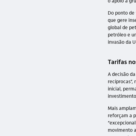
o apoio a gr
Do ponto de 
que gere ins
global de pe
petróleo e u
invasão da U
Tarifas n
A decisão da
recíprocas”,
inicial, per
investimento
Mais amplame
reforçam a 
“excepcionali
movimento aj