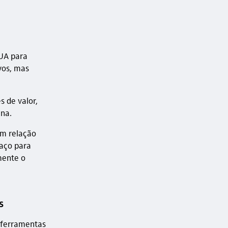
EUA para
vos, mas
 de valor,
na.
m relação
paço para
mente o
s
e ferramentas