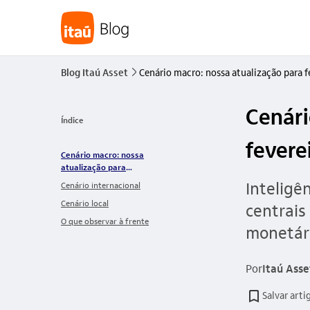
Blog Itaú Asset
Cenário macro: nossa atualização para f
seta_direita
Cenári
Índice
fevere
Cenário macro: nossa
atualização para
fevereiro de 2026
Inteligê
Cenário internacional
Cenário local
centrais
O que observar à frente
monetár
Por
Itaú Asse
Salvar arti