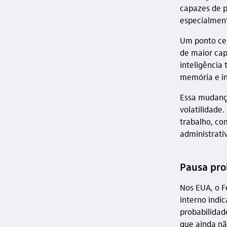
capazes de p
especialment
Um ponto cen
de maior cap
inteligência
memória e in
Essa mudança 
volatilidade
trabalho, c
administrativ
Pausa pro
Nos EUA, o F
interno indi
probabilidad
que ainda nã