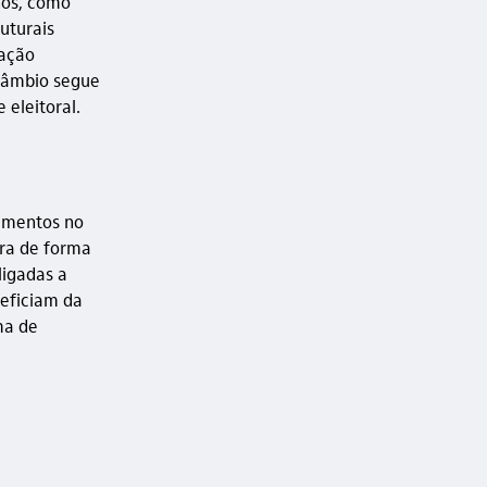
nos, como
uturais
cação
câmbio segue
 eleitoral.
timentos no
ora de forma
ligadas a
neficiam da
ma de