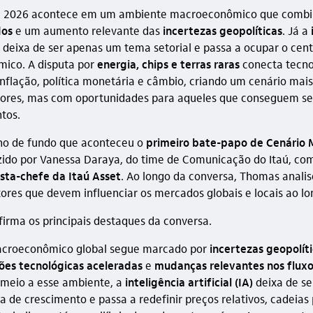
 2026 acontece em um ambiente macroeconômico que comb
dos
e um aumento relevante das
incertezas geopolíticas
. Já a
deixa de ser apenas um tema setorial e passa a ocupar o cen
ico. A disputa por
energia, chips e terras raras
conecta tecno
 inflação, política monetária e câmbio, criando um cenário ma
dores, mas com oportunidades para aqueles que conseguem se
tos.
no de fundo que aconteceu o
primeiro bate-papo de Cenário 
zido por Vanessa Daraya, do time de Comunicação do Itaú, co
sta-chefe da Itaú Asset
. Ao longo da conversa, Thomas analis
atores que devem influenciar os mercados globais e locais ao l
nfirma os principais destaques da conversa.
acroeconômico global segue marcado por
incertezas geopolít
ões tecnológicas aceleradas
e
mudanças relevantes nos fluxo
 meio a esse ambiente, a
inteligência artificial (IA)
deixa de se
a de crescimento e passa a redefinir preços relativos, cadeias 