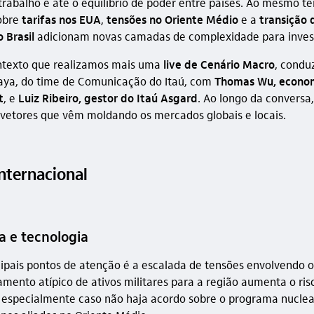
rabalho e até o equilíbrio de poder entre países. Ao mesmo t
obre
tarifas nos EUA
,
tensões no Oriente Médio
e a
transição 
 Brasil
adicionam novas camadas de complexidade para invest
ntexto que realizamos mais uma
live de Cenário Macro
, condu
aya, do time de Comunicação do Itaú, com
Thomas Wu, econom
t
, e
Luiz Ribeiro, gestor do Itaú Asgard
. Ao longo da conversa
s vetores que vêm moldando os mercados globais e locais.
internacional
a e tecnologia
ipais pontos de atenção é a escalada de tensões envolvendo o
camento atípico de ativos militares para a região aumenta o ri
 especialmente caso não haja acordo sobre o programa nuclear