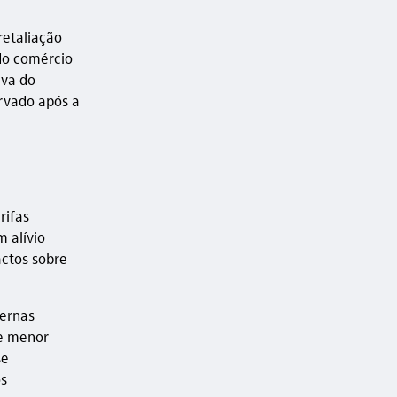
retaliação
do comércio
iva do
rvado após a
rifas
m alívio
actos sobre
ternas
e menor
se
os