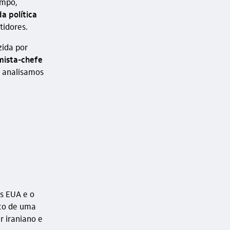
empo,
da política
idores.
zida por
ista-chefe
, analisamos
s EUA e o
sco de uma
 iraniano e