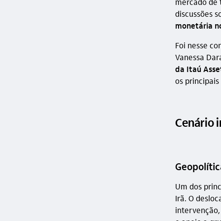
mercado de t
discussões s
monetária no
Foi nesse co
Vanessa Dar
da Itaú Asse
os principai
Cenário 
Geopolític
Um dos princ
Irã. O deslo
intervenção,