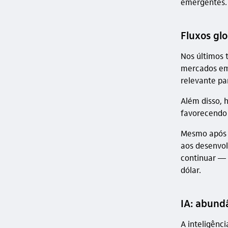
emergentes.
Fluxos gl
Nos últimos 
mercados em
relevante par
Além disso, 
favorecendo 
Mesmo após 
aos desenvol
continuar — 
dólar.
IA: abundâ
A inteligênc