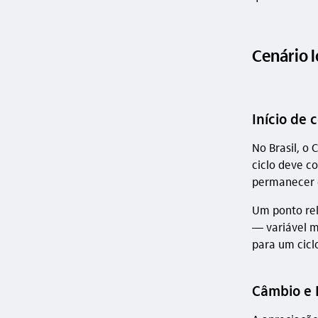
Cenário l
Início de 
No Brasil, o 
ciclo deve c
permanecer 
Um ponto rel
— variável m
para um cicl
Câmbio e B