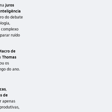
ina
juros
inteligência
tro do debate
logia,
is complexo
parar ruído
Macro de
m
Thomas
ou os
ongo do ano.
icas
,
s de
r apenas
produtivas,