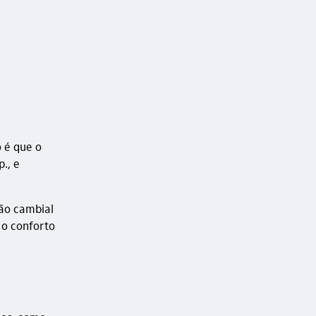
o é que o
., e
ção cambial
 o conforto