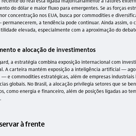
 recente do real está ligada majoritariamente a fatores exter
nto do dólar e maior fluxo para emergentes. Se as forças estr
or concentração nos EUA, busca por commodities e diversifi
 permanecerem, a tendência pode continuar. Ainda assim, o 
latilidade elevada, especialmente com a aproximação do debate
mento e alocação de investimentos
ard, a estratégia combina exposição internacional com inves
l. A carteira mantém exposição a inteligência artificial — ag
a — e commodities estratégicas, além de empresas industriais 
as globais. No Brasil, a alocação privilegia setores que se be
os, como energia e financeiro, além de posições ligadas ao te
.
servar à frente