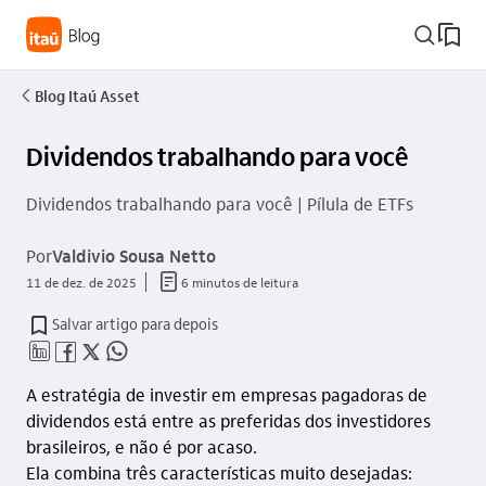
busca_outline
Blog Itaú Asset
seta_esquerda
Dividendos trabalhando para você
Dividendos trabalhando para você | Pílula de ETFs
Por
Valdivio Sousa Netto
documento_outline
11 de dez. de 2025
6 minutos de leitura
Salvar artigo para depois
linkedin_base
facebook_outline
twitter_outline
whatsapp_outline
A estratégia de investir em empresas pagadoras de
dividendos está entre as preferidas dos investidores
brasileiros, e não é por acaso.
Ela combina três características muito desejadas: