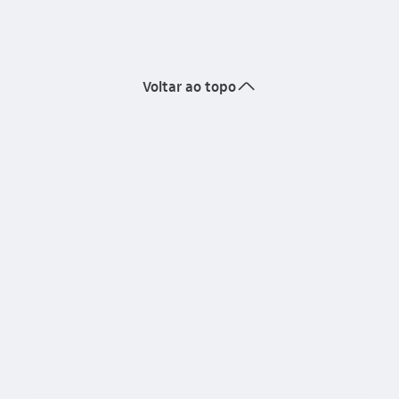
seta_cima
Voltar ao topo