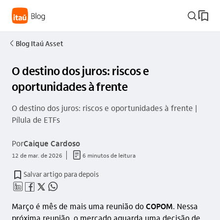
busca_outline
Blog Itaú Asset
seta_esquerda
O destino dos juros: riscos e
oportunidades à frente
O destino dos juros: riscos e oportunidades à frente |
Pílula de ETFs
Por
Caique Cardoso
documento_outline
12 de mar. de 2026
6 minutos de leitura
Salvar artigo para depois
linkedin_base
facebook_outline
twitter_outline
whatsapp_outline
Março é mês de mais uma reunião do
COPOM
. Nessa
próxima reunião, o mercado aguarda uma decisão de