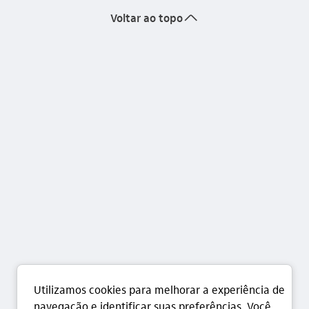
seta_cima
Voltar ao topo