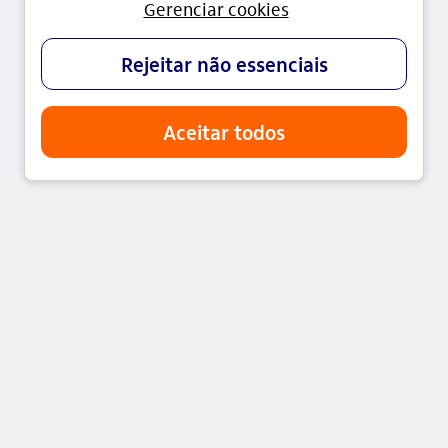
A Itaú Asset Management (ITAÚ UNIBANCO ASSET
MANAGEMENT LTDA., CNPJ 40.430.971/0001-96) é a
gestora de fundos de investimento do conglomerado