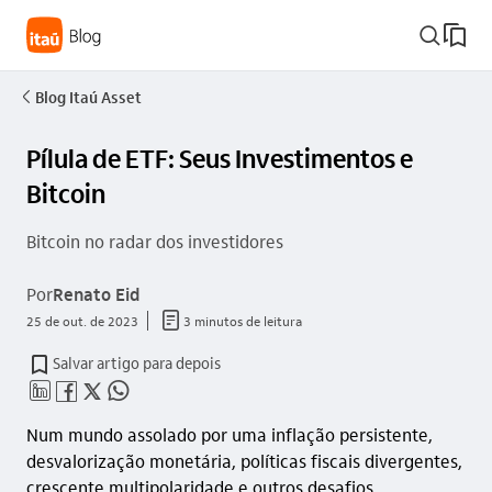
busca_outline
Blog Itaú Asset
seta_esquerda
Pílula de ETF: Seus Investimentos e
Bitcoin
Bitcoin no radar dos investidores
Por
Renato Eid
documento_outline
25 de out. de 2023
3 minutos de leitura
Salvar artigo para depois
linkedin_base
facebook_outline
twitter_outline
whatsapp_outline
Num mundo assolado por uma inflação persistente,
desvalorização monetária, políticas fiscais divergentes,
crescente multipolaridade e outros desafios