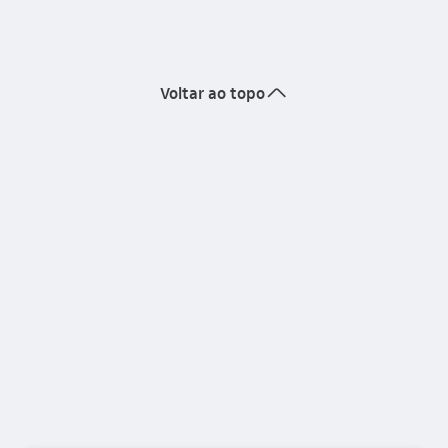
seta_cima
Voltar ao topo