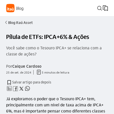
busca_outline
Blog Itaú Asset
seta_esquerda
Pílula de ETFs: IPCA+6% & Ações
Você sabe como o Tesouro IPCA+ se relaciona com a
classe de ações?
Por
Caique Cardoso
documento_outline
25 de set. de 2024
5 minutos de leitura
Salvar artigo para depois
linkedin_base
facebook_outline
twitter_outline
whatsapp_outline
Já exploramos o poder que o Tesouro IPCA+ tem,
principalmente com um nível de taxa acima de IPCA+
6%, mas é importante pensar como diferentes classes