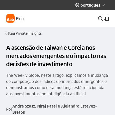
português
globo_outline
seta_baixo
busca_outline
Itaú Private Insights
seta_esquerda
A ascensão de Taiwan e Coreia nos
mercados emergentes e o impacto nas
decisões de investimento
The Weekly Globe: neste artigo, explicamos a mudança
de composição dos índices de mercados emergentes e
demonstramos como essa mudança está relacionada
aos investimentos em inteligência artificial
André Szasz, Niraj Patel e Alejandro Estevez-
Por
Breton