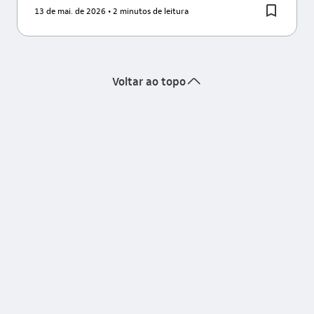
13 de mai. de 2026
• 2 minutos de leitura
seta_cima
Voltar ao topo