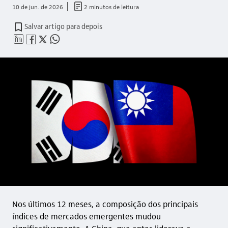
documento_outline
10 de jun. de 2026
2 minutos de leitura
Salvar artigo para depois
linkedin_base
facebook_outline
twitter_outline
whatsapp_outline
Nos últimos 12 meses, a composição dos principais
índices de mercados emergentes mudou