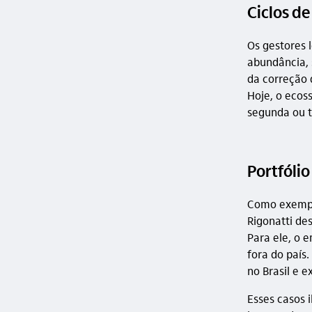
Ciclos d
Os gestores 
abundância, 
da correção d
Hoje, o ecos
segunda ou t
Portfólio
Como exempl
Rigonatti de
Para ele, o 
fora do país
no Brasil e 
Esses casos 