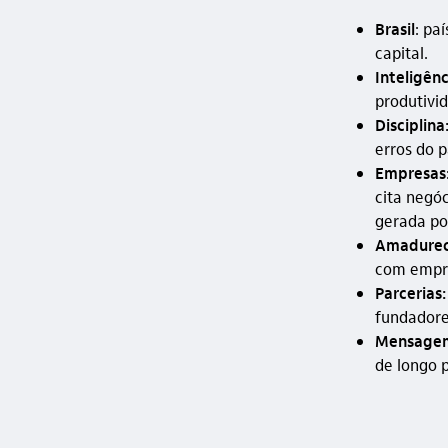
Brasil
: pa
capital.
Inteligênci
produtivi
Disciplina
erros do 
Empresas
cita negó
gerada por
Amadurec
com empr
Parcerias:
fundadore
Mensagem 
de longo 