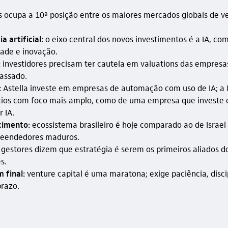
ís ocupa a 10ª posição entre os maiores mercados globais de v
a artificial:
o eixo central dos novos investimentos é a IA, c
dade e inovação.
:
investidores precisam ter cautela em valuations das empresas
passado.
:
Astella investe em empresas de automação com uso de IA; 
cios com foco mais amplo, como de uma empresa que investe
 IA.
imento:
ecossistema brasileiro é hoje comparado ao de Israel
eendedores maduros.
gestores dizem que estratégia é serem os primeiros aliados d
s.
final:
venture capital é uma maratona; exige paciência, discip
prazo.