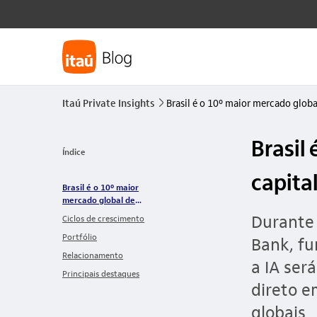
Itaú Private Insights
Brasil é o 10º maior mercado glob
seta_direita
Brasil
Índice
capita
Brasil é o 10º maior
mercado global de
venture capital do
Durante 
Ciclos de crescimento
mundo, dizem gestoras
Portfólio
Bank, f
Relacionamento
a IA ser
Principais destaques
direto e
globais