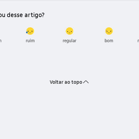
ou desse artigo?
m
ruim
regular
bom
seta_cima
Voltar ao topo