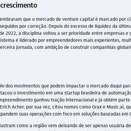
e crescimento
lembraram que o mercado de venture capital é marcado por ci
seguidos por correção. Depois do excesso de liquidez da últim
e 2022, a disciplina voltou a ser prioridade entre empresas e 
sistema é liderado por empreendedores mais experientes, mui
erceira jornada, com ambição de construir companhias globais
o dos movimentos que podem impactar o mercado daqui para
stacou o investimento em uma startup brasileira de automaçã
empreendimento ganhou tração internacional e já obtém parte 
. Erich Acher, por sua vez, citou nomes como Grax e Music.ai, 
expandem suas operações com foco em soluções baseadas em I
ilustram como a região vem deixando de ser apenas usuária de