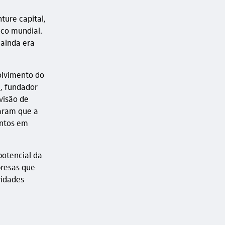
ture capital,
ico mundial.
ainda era
olvimento do
i, fundador
visão de
aram que a
entos em
potencial da
presas que
vidades