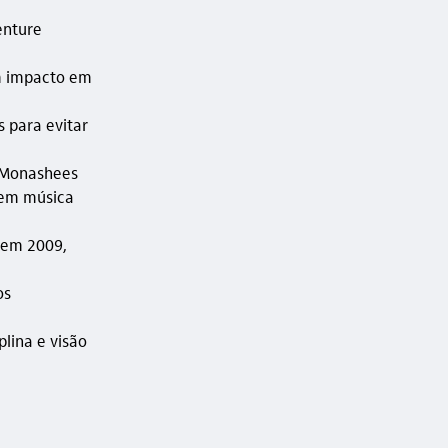
enture
om impacto em
 para evitar
a Monashees
 em música
 em 2009,
os
lina e visão