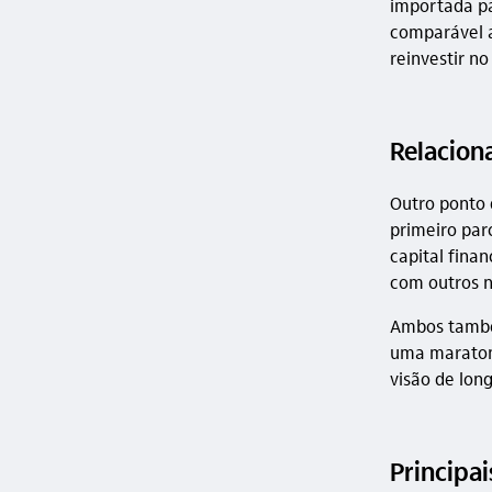
importada pa
comparável 
reinvestir n
Relacio
Outro ponto 
primeiro par
capital fina
com outros n
Ambos també
uma maratona
visão de lon
Principa