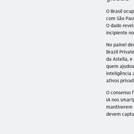
O Brasil ocu
com São Paul
O dado reve
incipiente no
No painel de
Brazil Priva
da Astella, 
quem ajudou 
inteligência 
ativos priva
O consenso f
IA nos smart
mantiverem d
devem captur