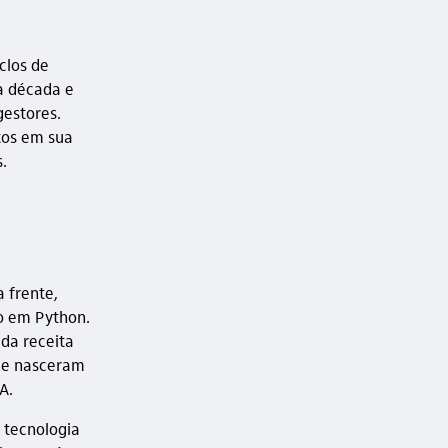
clos de
a década e
gestores.
tos em sua
.
 frente,
o em Python.
da receita
que nasceram
A.
 tecnologia