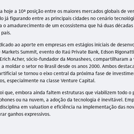
pa hoje a 10ª posição entre os maiores mercados globais de ven
o já figurando entre as principais cidades no cenário tecnológ
la o amadurecimento de um ecossistema que há duas décadas 
 país.
dicado ao aporte em empresas em estágios iniciais de desenv
te Markets Summit, evento do Itaú Private Bank, Edson Rigonatt
e Erich Acher, sócio-fundador da Monashees, compartilharam a 
a moldar o setor no Brasil desde os anos 2000. Ambos destac
artificial se tornou o eixo central da próxima fase de investim
dos, especialmente na classe Venture Capital.
oi que, embora ainda faltem estruturas que viabilizem todo o 
phones ou na nuvem, a adoção da tecnologia é inevitável. Em
isciplina em valuation e eficiência na implementação das no
ar ganhos expressivos.