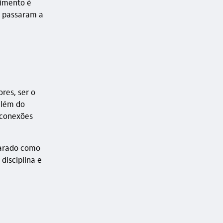
vimento é
 passaram a
res, ser o
além do
 conexões
carado como
disciplina e