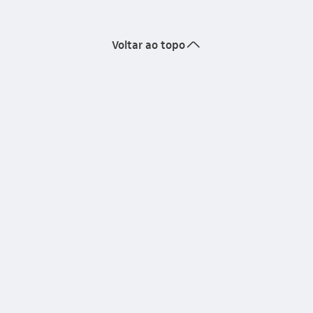
seta_cima
Voltar ao topo