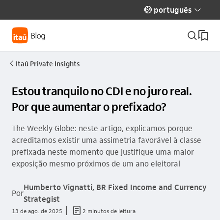
português
globo_outline
seta_baixo
busca_outline
Itaú Private Insights
seta_esquerda
Estou tranquilo no CDI e no juro real.
Por que aumentar o prefixado?
The Weekly Globe: neste artigo, explicamos porque
acreditamos existir uma assimetria favorável à classe
prefixada neste momento que justifique uma maior
exposição mesmo próximos de um ano eleitoral
Humberto Vignatti, BR Fixed Income and Currency
Por
Strategist
documento_outline
13 de ago. de 2025
2 minutos de leitura