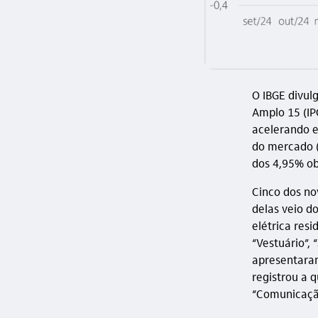
O IBGE divul
Amplo 15 (IP
acelerando e
do mercado (
dos 4,95% o
Cinco dos no
delas veio d
elétrica res
“Vestuário”,
apresentaram
registrou a q
“Comunicaçã