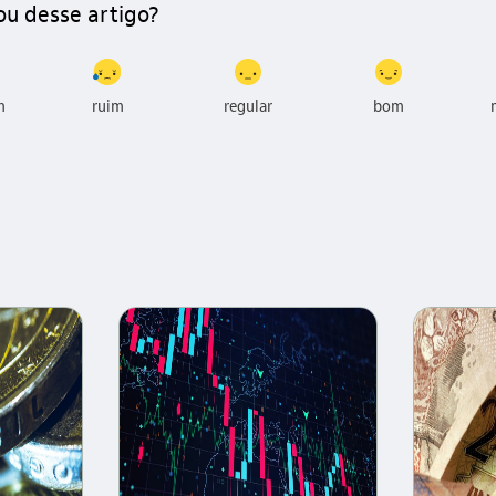
ou desse artigo?
m
ruim
regular
bom