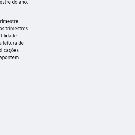
estre do ano.
trimestre
os trimestres
tilidade
 leitura de
plicações
a apontem