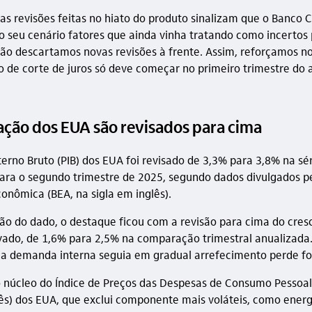
as revisões feitas no hiato do produto sinalizam que o Banco C
o seu cenário fatores que ainda vinha tratando como incertos 
não descartamos novas revisões à frente. Assim, reforçamos no
lo de corte de juros só deve começar no primeiro trimestre do
lação dos EUA são revisados para cima
terno Bruto (PIB) dos EUA foi revisado de 3,3% para 3,8% na sé
ara o segundo trimestre de 2025, segundo dados divulgados pe
conômica (BEA, na sigla em inglês).
o do dado, o destaque ficou com a revisão para cima do cres
ado, de 1,6% para 2,5% na comparação trimestral anualizada.
 a demanda interna seguia em gradual arrefecimento perde fo
o núcleo do Índice de Preços das Despesas de Consumo Pessoal
lês) dos EUA, que exclui componente mais voláteis, como energ