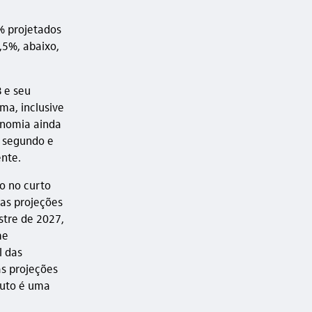
% projetados
,5%, abaixo,
 e seu
ma, inclusive
onomia ainda
o segundo e
ente.
o no curto
 as projeções
stre de 2027,
me
l das
as projeções
duto é uma