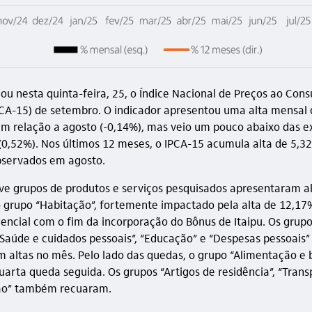
gou nesta quinta-feira, 25, o Índice Nacional de Preços ao Con
CA-15) de setembro. O indicador apresentou uma alta mensal 
m relação a agosto (-0,14%), mas veio um pouco abaixo das e
0,52%). Nos últimos 12 meses, o IPCA-15 acumula alta de 5,3
bservados em agosto.
ve grupos de produtos e serviços pesquisados apresentaram al
o grupo “Habitação”, fortemente impactado pela alta de 12,17
idencial com o fim da incorporação do Bônus de Itaipu. Os grup
 “Saúde e cuidados pessoais”, “Educação” e “Despesas pessoai
 altas no mês. Pelo lado das quedas, o grupo “Alimentação e 
uarta queda seguida. Os grupos “Artigos de residência”, “Trans
o” também recuaram.