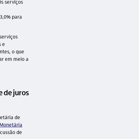
s serviços
 3,0% para
serviços
s e
ntes, o que
uar em meio a
e de juros
netária de
 Monetária
scussão de