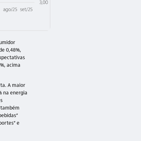
sumidor
de 0,48%,
xpectativas
2%, acima
ta. A maior
% na energia
os
s” também
bebidas”
portes” e