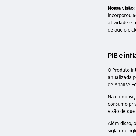
Nossa visão:
incorporou a
atividade e 
de que o cic
PIB e inf
O Produto In
anualizada p
de Análise E
Na composiçã
consumo priv
visão de que
Além disso, 
sigla em ing