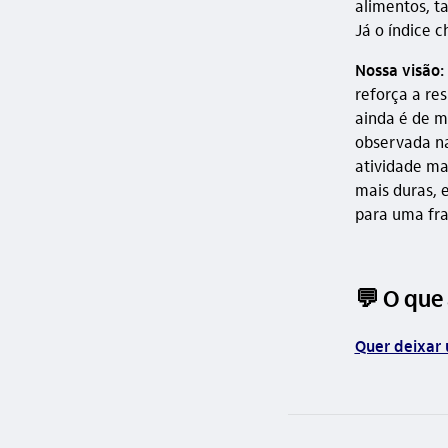
alimentos, t
Já o índice 
Nossa visão:
reforça a re
ainda é de m
observada na
atividade ma
mais duras, 
para uma fr
💬 O que
Quer deixar 