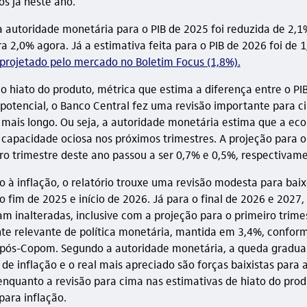
os já neste ano.
a autoridade monetária para o PIB de 2025 foi reduzida de 2,1
a 2,0% agora. Já a estimativa feita para o PIB de 2026 foi de 1
projetado pelo mercado no Boletim Focus (1,8%).
o hiato do produto, métrica que estima a diferença entre o PIB
potencial, o Banco Central fez uma revisão importante para ci
 mais longo. Ou seja, a autoridade monetária estima que a ec
capacidade ociosa nos próximos trimestres. A projeção para 
iro trimestre deste ano passou a ser 0,7% e 0,5%, respectivam
o à inflação, o relatório trouxe uma revisão modesta para baix
o fim de 2025 e início de 2026. Já para o final de 2026 e 2027,
 inalteradas, inclusive com a projeção para o primeiro trime
nte relevante de política monetária, mantida em 3,4%, confor
pós-Copom. Segundo a autoridade monetária, a queda gradua
de inflação e o real mais apreciado são forças baixistas para 
 enquanto a revisão para cima nas estimativas de hiato do pro
 para inflação.