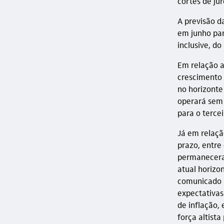
cortes de jur
A previsão d
em junho par
inclusive, do
Em relação a
crescimento 
no horizonte
operará sem 
para o terce
Já em relaçã
prazo, entre 
permaneceram
atual horizo
comunicado 
expectativas 
de inflação,
força altista