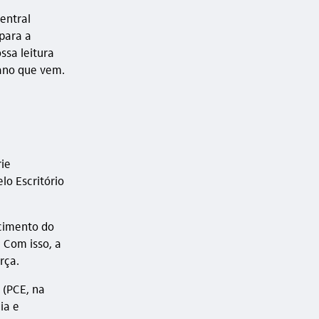
entral
para a
ssa leitura
 ano que vem.
rie
lo Escritório
cimento do
 Com isso, a
rça.
 (PCE, na
ia e