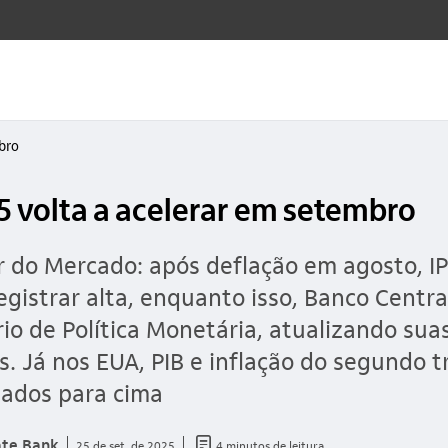
bro
5 volta a acelerar em setembro
 do Mercado: após deflação em agosto, I
registrar alta, enquanto isso, Banco Centra
rio de Política Monetária, atualizando sua
s. Já nos EUA, PIB e inflação do segundo t
sados para cima
documento_outline
ate Bank
25 de set. de 2025
4 minutos de leitura