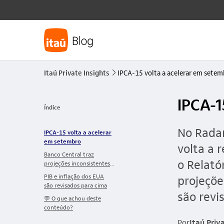
Itaú Private Insights
IPCA-15 volta a acelerar em setem
seta_direita
IPCA-1
Índice
No Radar
IPCA-15 volta a acelerar
em setembro
volta a 
Banco Central traz
o Relató
projeções inconsistentes
com corte de juros ainda
PIB e inflação dos EUA
projeçõe
em 2025
são revisados para cima
são revi
💬 O que achou deste
conteúdo?
Por
Itaú Priv