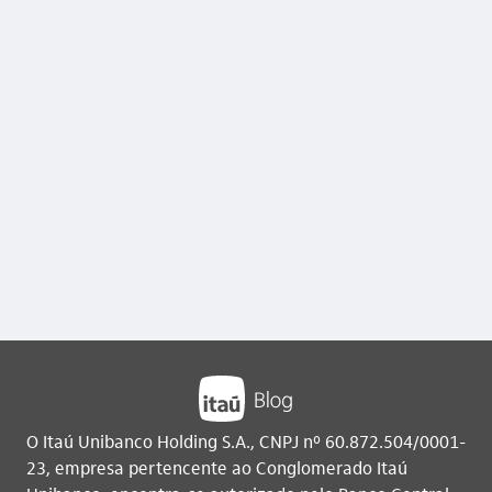
O Itaú Unibanco Holding S.A., CNPJ nº 60.872.504/0001-
23, empresa pertencente ao Conglomerado Itaú