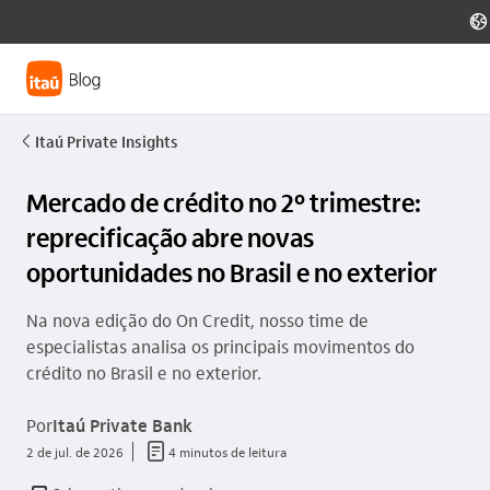
globo_outline
Itaú Private Insights
seta_esquerda
Mercado de crédito no 2º trimestre:
reprecificação abre novas
oportunidades no Brasil e no exterior
Na nova edição do On Credit, nosso time de
especialistas analisa os principais movimentos do
crédito no Brasil e no exterior.
Por
Itaú Private Bank
documento_outline
2 de jul. de 2026
4 minutos de leitura