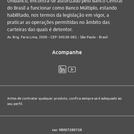
Unibanco, encontra-se autorizado pelo Banco Central
do Brasil a funcionar como Banco Múltiplo, estando
habilitado, nos termos da legislação em vigor, a
praticar as operações permitidas no âmbito das
carteiras das quais é detentor.
Av. Brig. Faria Lima, 3500 - CEP: 04538-081 - São Paulo - Brasil
Acompanhe
linkedin_base
youtube_base
Antes de contratar qualquer produto, confira sempre se é adequado ao
seu perfil.
sac
08007280728