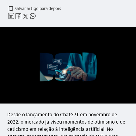
Salvar artigo para depois
linkedin_base
facebook_outline
twitter_outline
whatsapp_outline
Desde o lançamento do ChatGPT em novembro de
2022, o mercado já viveu momentos de otimismo e de
ceticismo em relação à inteligência artificial. No