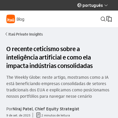
português
globo_outline
seta_baixo
busca_outline
Itaú Private Insights
seta_esquerda
O recente ceticismo sobre a
inteligência artificial e como ela
impacta indústrias consolidadas
The Weekly Globe: neste artigo, mostramos como a IA
está beneficiando empresas consolidadas de setores
tradicionais dos EUA e explicamos como posicionamos
nossos portfólios para navegar nesse cenário
Por
Niraj Patel, Chief Equity Strategist
documento_outline
9 de set. de 2025
2 minutos de leitura