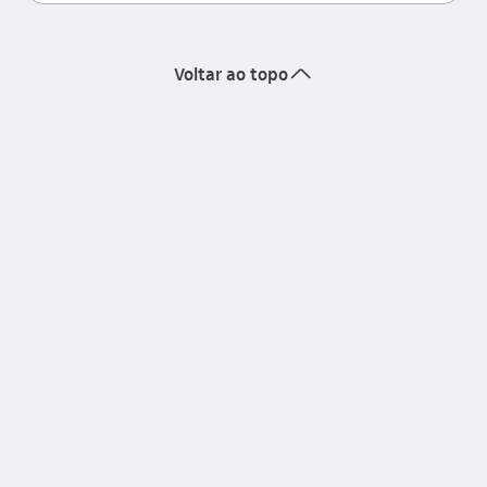
seta_cima
Voltar ao topo