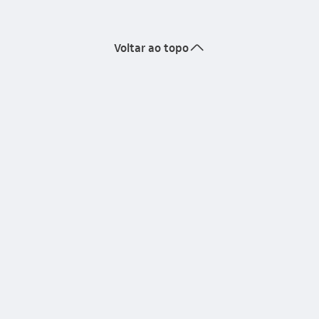
seta_cima
Voltar ao topo