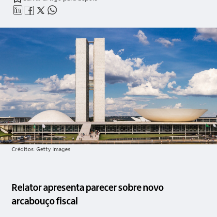
linkedin_base
facebook_outline
twitter_outline
whatsapp_outline
Créditos: Getty Images
Relator apresenta parecer sobre novo
arcabouço fiscal