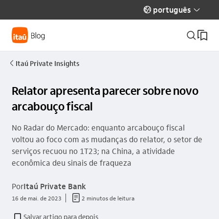
português
globo_outline
seta_baixo
busca_outline
Itaú Private Insights
seta_esquerda
Relator apresenta parecer sobre novo
arcabouço fiscal
No Radar do Mercado: enquanto arcabouço fiscal
voltou ao foco com as mudanças do relator, o setor de
serviços recuou no 1T23; na China, a atividade
econômica deu sinais de fraqueza
Por
Itaú Private Bank
documento_outline
16 de mai. de 2023
2 minutos de leitura
Salvar artigo para depois