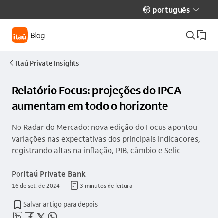
português
globo_outline
seta_baixo
busca_outline
Itaú Private Insights
seta_esquerda
Relatório Focus: projeções do IPCA
aumentam em todo o horizonte
No Radar do Mercado: nova edição do Focus apontou
variações nas expectativas dos principais indicadores,
registrando altas na inflação, PIB, câmbio e Selic
Por
Itaú Private Bank
documento_outline
16 de set. de 2024
3 minutos de leitura
Salvar artigo para depois
linkedin_base
facebook_outline
twitter_outline
whatsapp_outline