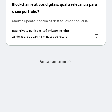
Blockchain e ativos digitais: qual a relevância para
o seu portfólio?
Market Update: confira os destaques da conversa [...]
Itaú Private Bank
em
Itaú Private Insights
23 de ago. de 2024
• 4 minutos de leitura
seta_cima
Voltar ao topo