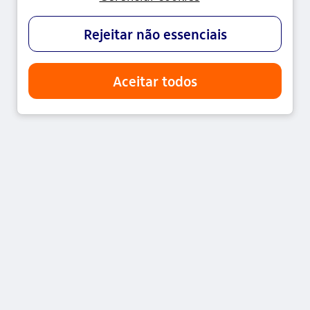
O Itaú Unibanco Holding S.A., CNPJ nº 60.872.504/0001-
23, empresa pertencente ao Conglomerado Itaú