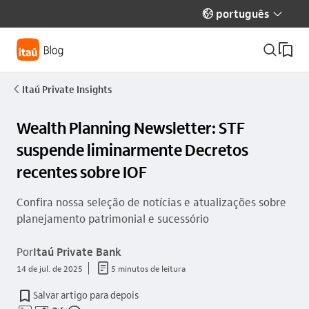
português
globo_outline
seta_baixo
busca_outline
Itaú Private Insights
seta_esquerda
Wealth Planning Newsletter: STF
suspende liminarmente Decretos
recentes sobre IOF
Confira nossa seleção de notícias e atualizações sobre
planejamento patrimonial e sucessório
Por
Itaú Private Bank
documento_outline
14 de jul. de 2025
5 minutos de leitura
Salvar artigo para depois