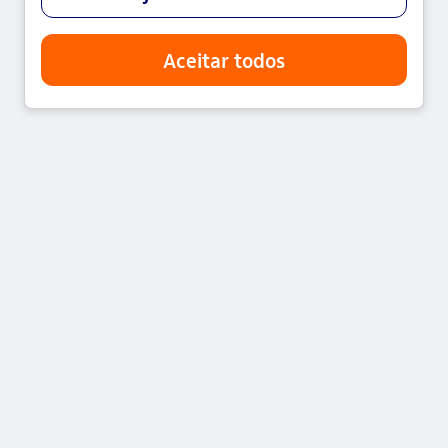
O Itaú Unibanco Holding S.A., CNPJ nº 60.872.504/0001-
23, empresa pertencente ao Conglomerado Itaú
Unibanco, encontra-se autorizado pelo Banco Central
do Brasil a funcionar como Banco Múltiplo, estando
habilitado, nos termos da legislação em vigor, a