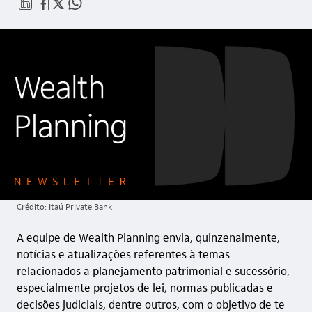
linkedin_base
facebook_outline
twitter_outline
whatsapp_outline
Crédito: Itaú Private Bank
A equipe de Wealth Planning envia, quinzenalmente,
notícias e atualizações referentes à temas
relacionados a planejamento patrimonial e sucessório,
especialmente projetos de lei, normas publicadas e
decisões judiciais, dentre outros, com o objetivo de te