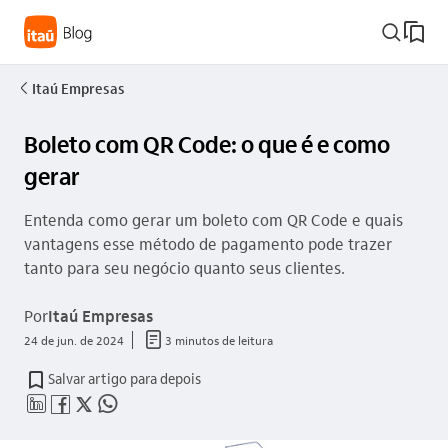
busca_outline
Itaú Empresas
seta_esquerda
Boleto com QR Code: o que é e como
gerar
Entenda como gerar um boleto com QR Code e quais
vantagens esse método de pagamento pode trazer
tanto para seu negócio quanto seus clientes.
Por
Itaú Empresas
documento_outline
24 de jun. de 2024
3 minutos de leitura
Salvar artigo para depois
linkedin_base
facebook_outline
twitter_outline
whatsapp_outline