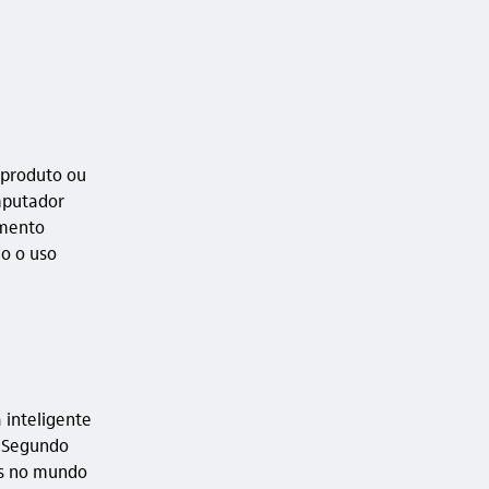
.
 produto ou
mputador
amento
o o uso
inteligente
. Segundo
as no mundo