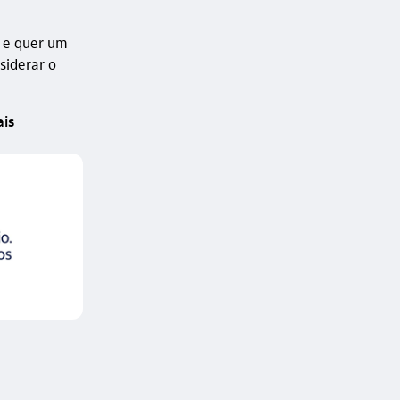
o e quer um
siderar o
ais