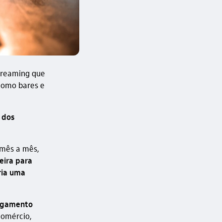
reaming
que
como bares e
 dos
 mês a mês,
eira para
ria uma
agamento
comércio,