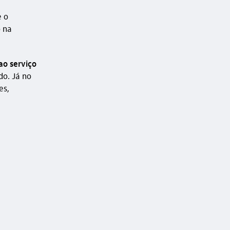
e o
 na
ao serviço
do. Já no
es,