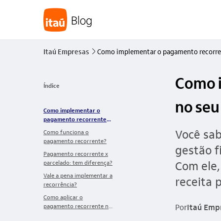
Itaú Empresas
Como implementar o pagamento recorre
seta_direita
Como 
Índice
no seu
Como implementar o
pagamento recorrente
no seu negócio?
Você sab
Como funciona o
pagamento recorrente?
gestão f
Pagamento recorrente x
Com ele,
parcelado: tem diferença?
Vale a pena implementar a
receita p
recorrência?
Como aplicar o
pagamento recorrente no
Por
Itaú Emp
seu negócio?