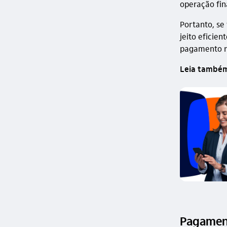
operação fin
Portanto, se
jeito eficien
pagamento r
Leia també
Pagament