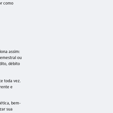
hor como
iona assim:
semestral ou
ito, débito
e toda vez.
rente e
ética, bem-
zar sua