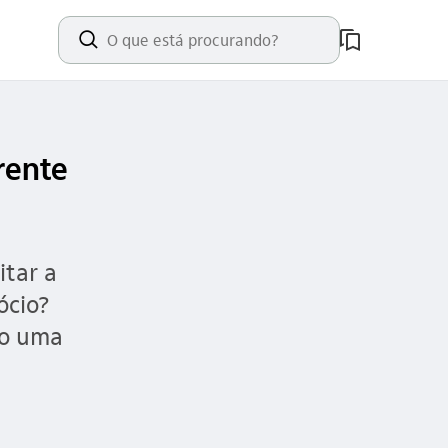
busca_outline
rente
itar a
ócio?
do uma