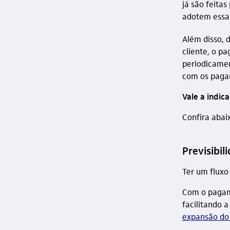
já são feita
adotem essa
Além disso, 
cliente, o p
periodicamen
com os paga
Vale a indic
Confira abai
Previsibil
Ter um fluxo
Com o pagam
facilitando 
expansão do