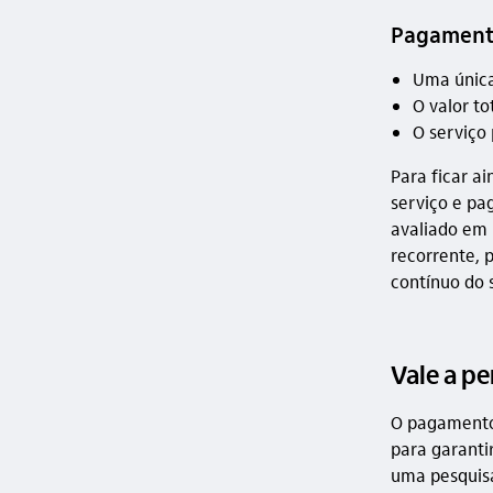
Pagamento
Uma única
O valor t
O serviço 
Para ficar a
serviço e p
avaliado em 
recorrente, 
contínuo do 
Vale a p
O pagamento 
para garantir
uma pesquisa