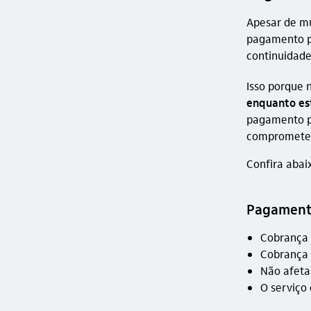
Apesar de mu
pagamento pa
continuidade
Isso porque 
enquanto es
pagamento pa
comprometend
Confira abaix
Pagamento
Cobrança 
Cobrança 
Não afeta 
O serviço