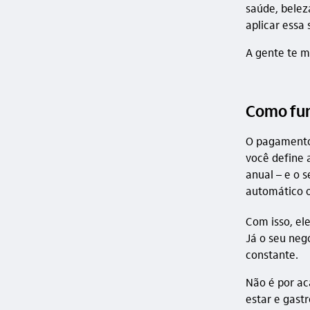
saúde, belez
aplicar essa
A gente te m
Como fun
O pagamento 
você define 
anual – e o 
automático o
Com isso, el
Já o seu neg
constante.
Não é por ac
estar e gast