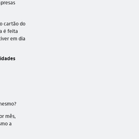
mpresas
o cartão do
 é feita
iver em dia
nidades
é mesmo?
or mês,
esmo a