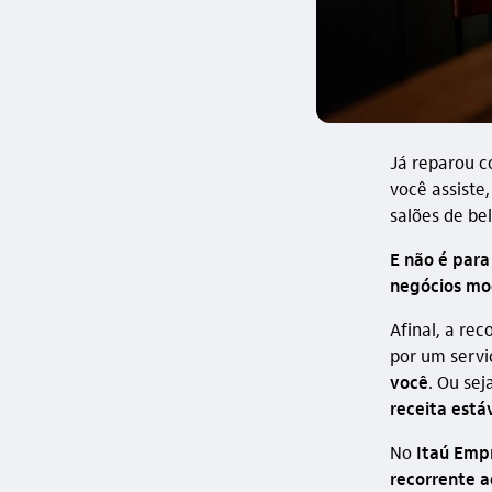
Já reparou c
você assiste
salões de be
E não é par
negócios mo
Afinal, a re
por um serv
você
. Ou sej
receita está
No
Itaú Emp
recorrente 