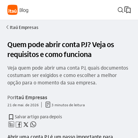
busca_outline
Itaú Empresas
seta_esquerda
Quem pode abrir conta PJ? Veja os
requisitos e como funciona
Veja quem pode abrir uma conta PJ, quais documentos
costumam ser exigidos e como escolher a melhor
opção para o momento da sua empresa.
Por
Itaú Empresas
documento_outline
21 de mai. de 2026
3 minutos de leitura
Salvar artigo para depois
linkedin_base
facebook_outline
twitter_outline
whatsapp_outline
Abrir uma conta PJ é um passo importante para