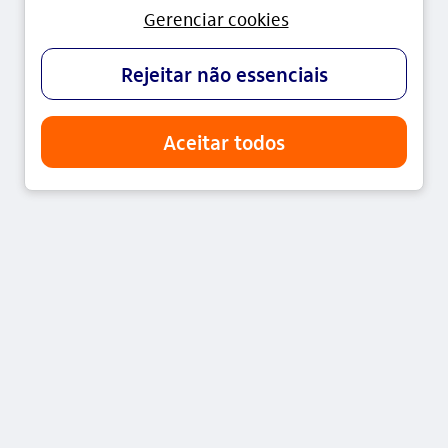
Copyright © 2024 - Itaú Unibanco Holding S.A. CNPJ:
60.872.504/0001-23
Praça Alfredo Egydio de Souza Aranha, 100, Torre Olavo Setubal, Parque