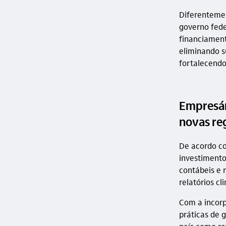
Diferentemen
governo fede
financiament
eliminando s
fortalecendo
Empresár
novas re
De acordo c
investimento
contábeis e 
relatórios cl
Com a incorp
práticas de 