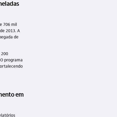
oneladas
e 706 mil
sde 2013. A
 pegada de
e 200
. O programa
fortalecendo
imento em
elatórios