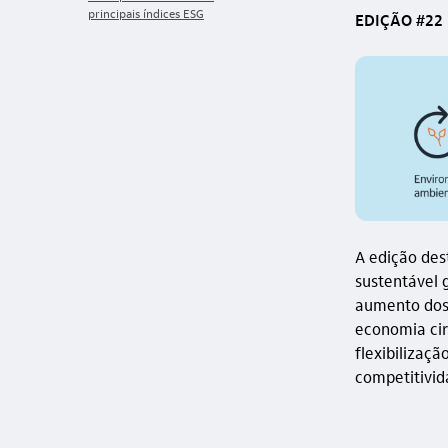
regras contábeis
principais índices ESG
EDIÇÃO #22
A edição des
sustentável g
aumento dos 
economia cir
flexibilizaç
competitivid