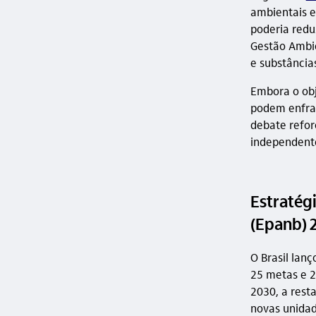
ambientais e
poderia redu
Gestão Ambie
e substância
Embora o obj
podem enfraq
debate refor
independente
Estratégi
(Epanb) 
O Brasil lan
25 metas e 2
2030, a rest
novas unidad