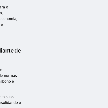
ara o
o,
 economia,
 e
diante de
am
 de normas
arbono e
cem suas
nsolidando o