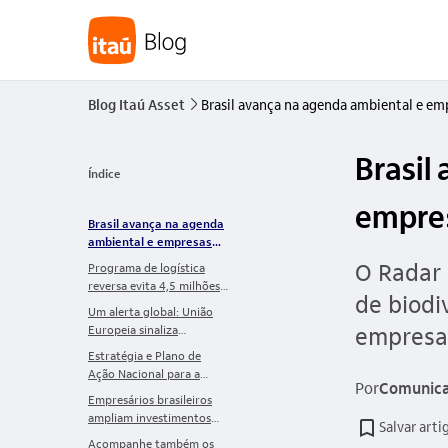
Blog Itaú Asset
Brasil avança na agenda ambiental e e
seta_direita
Brasil
Índice
empres
Brasil avança na agenda
ambiental e empresas
ampliam investimentos
O Radar 
Programa de logística
ESG
reversa evita 4,5 milhões
de biodi
de toneladas de CO₂
Um alerta global: União
empresar
Europeia sinaliza
enfraquecimento em
Estratégia e Plano de
regras ambientais de
Ação Nacional para a
divulgação
Por
Comunica
Biodiversidade (Epanb)
Empresários brasileiros
2025–2030 é
ampliam investimentos
Salvar arti
oficialmente apresentada
ESG diante de novas
Acompanhe também os