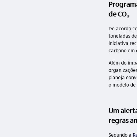
Programa 
de CO₂
De acordo c
toneladas de
iniciativa r
carbono em 
Além do impa
organizações
planeja conv
o modelo de 
Um alert
regras a
Segundo a
R