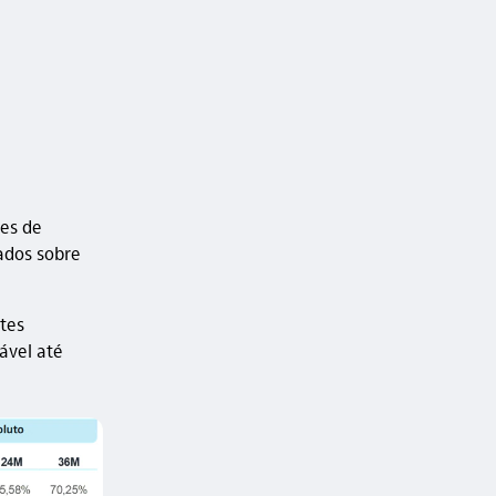
ces de
ados sobre
tes
ável até