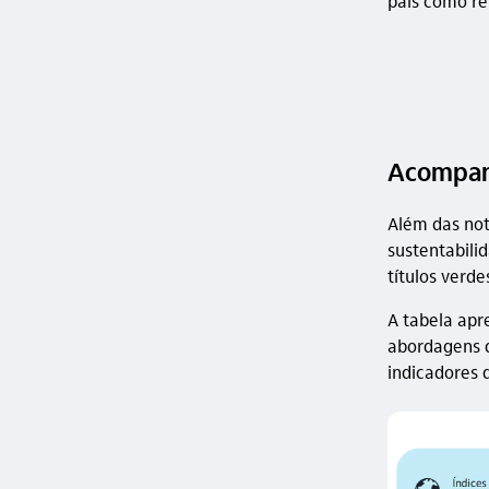
país como re
Acompanh
Além das not
sustentabili
títulos verde
A tabela apr
abordagens d
indicadores 