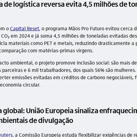
de logística reversa evita 4,5 milhões de t
om o
Capital Reset
, o programa Mãos Pro Futuro evitou cerca d
 CO₂ em 2024 e já soma 4,5 milhões de toneladas evitadas de
ecicla materiais como PET e metais, reduzindo drasticamente a
comparação com matérias-primas virgens.
cto ambiental, o projeto promove inclusão social: são mais d
 parceiras e 6 mil trabalhadores, dos quais 56% são mulheres
erter emissões evitadas em créditos de carbono negociáveis, 
economia circular.
a global: União Europeia sinaliza enfraquec
mbientais de divulgação
euters
, a Comissão Europeia estuda flexibilizar exigências de r