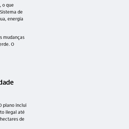
, o que
 Sistema de
ua, energia
 as mudanças
erde. O
idade
O plano inclui
o ilegal até
 hectares de