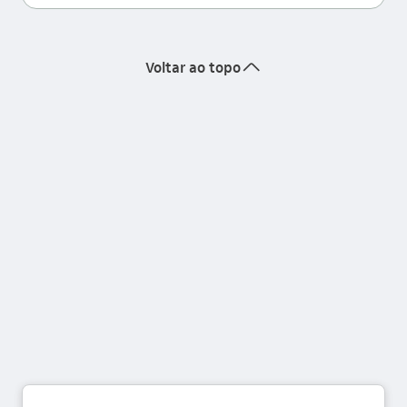
seta_cima
Voltar ao topo