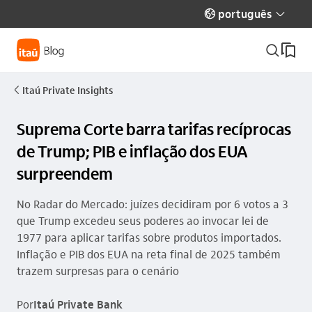
português
globo_outline
seta_baixo
busca_outline
Itaú Private Insights
seta_esquerda
Suprema Corte barra tarifas recíprocas
de Trump; PIB e inflação dos EUA
surpreendem
No Radar do Mercado: juízes decidiram por 6 votos a 3
que Trump excedeu seus poderes ao invocar lei de
1977 para aplicar tarifas sobre produtos importados.
Inflação e PIB dos EUA na reta final de 2025 também
trazem surpresas para o cenário
Por
Itaú Private Bank