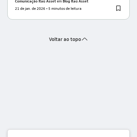
Comunicação Itaú Asset
em
Blog Itaú Asset
21 de jan. de 2026
• 5 minutos de leitura
seta_cima
Voltar ao topo