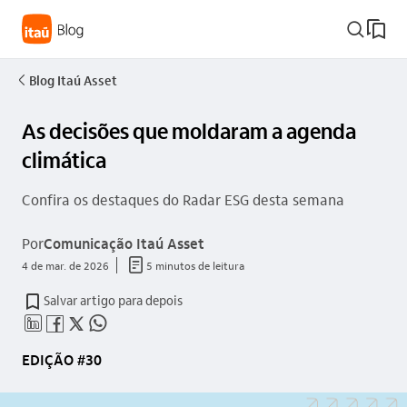
busca_outline
Blog Itaú Asset
seta_esquerda
As decisões que moldaram a agenda
climática
Confira os destaques do Radar ESG desta semana
Por
Comunicação Itaú Asset
documento_outline
4 de mar. de 2026
5 minutos de leitura
Salvar artigo para depois
linkedin_base
facebook_outline
twitter_outline
whatsapp_outline
EDIÇÃO #30