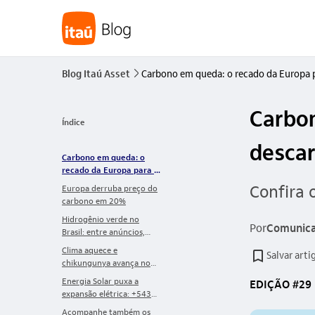
Blog Itaú Asset
Carbono em queda: o recado da Europa 
seta_direita
Carbon
Índice
desca
Carbono em queda: o
recado da Europa para a
descarbonização
Confira 
Europa derruba preço do
carbono em 20%
Hidrogênio verde no
Por
Comunica
Brasil: entre anúncios,
gargalos estruturais e a
Clima aquece e
Salvar arti
urgência de coordenação
chikungunya avança no
mapa europeu
Energia Solar puxa a
EDIÇÃO #29
expansão elétrica: +543
MW em janeiro e quase
Acompanhe também os