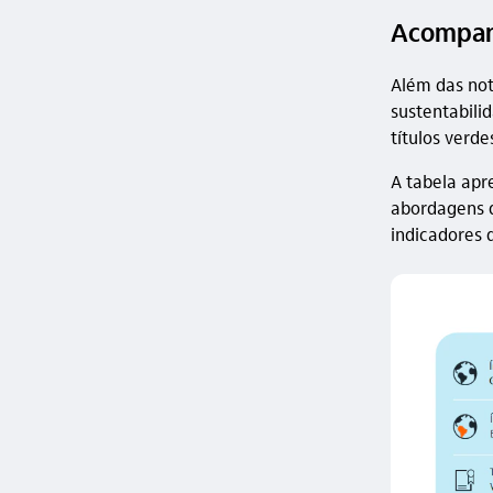
Acompanh
Além das not
sustentabili
títulos verde
A tabela apr
abordagens d
indicadores 