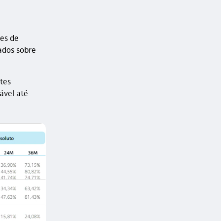
ces de
ados sobre
tes
ável até