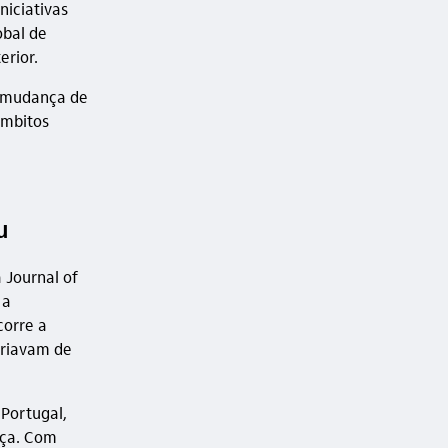
niciativas
obal de
erior.
a mudança de
âmbitos
u
 Journal of
 a
corre a
ariavam de
Portugal,
íça. Com