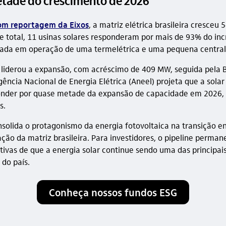
tade do crescimento de 2026
om reportagem da Eixos
, a matriz elétrica brasileira cresce
se total, 11 usinas solares responderam por mais de 93% do in
ada em operação de uma termelétrica e uma pequena central h
 liderou a expansão, com acréscimo de 409 MW, seguida pela 
ência Nacional de Energia Elétrica (Aneel) projeta que a solar
onder por quase metade da expansão de capacidade em 2026,
s.
solida o protagonismo da energia fotovoltaica na transição e
ação da matriz brasileira. Para investidores, o pipeline perman
ivas de que a energia solar continue sendo uma das principai
 do país.
Conheça nossos fundos ESG