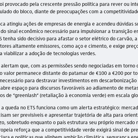
i provocado pela crescente pressão política para rever ou inte
lado do bloco, diante de preocupações com a competitividade 
ca atingiu ações de empresas de energia e acendeu dúvidas s
o sinal econômico necessário para impulsionar a transição en
 tenha sido decisivo para afastar o setor elétrico do carvão, 
setores altamente emissores, como aço e cimento, e exige preç
a viabilizar a adoção de tecnologias verdes.
s alertam que, com as permissões sendo negociadas em torno 
o valor permanece distante do patamar de €100 a €200 por t
necessário para destravar investimentos em descarbonização
 abre espaço para discursos favoráveis ao adiamento de metas
cos de “greenlash” (retaliação à economia verde) em escala glo
l, a queda no ETS funciona como um alerta estratégico: merca
sam ser previsíveis e apresentar trajetória de alta para orien
zo, sobretudo enquanto o país estrutura seu próprio mercado 
ropeia reforça que a competitividade verde exigirá sinal de pr
lara e políticas que alinhem ambição climática, segurança en