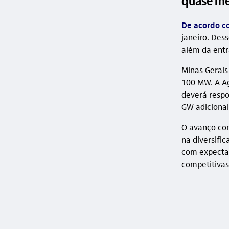
quase me
De acordo c
janeiro. Des
além da entr
Minas Gerais
100 MW. A Ag
deverá resp
GW adicionai
O avanço con
na diversific
com expectat
competitivas