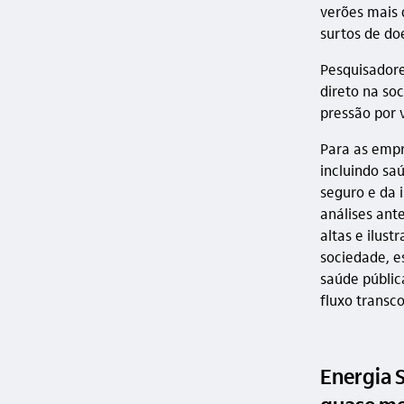
verões mais 
surtos de do
Pesquisadore
direto na so
pressão por 
Para as empr
incluindo sa
seguro e da 
análises ant
altas e ilus
sociedade, e
saúde públic
fluxo transco
Energia 