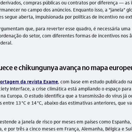
 derivados, compras públicas ou contratos por diferença — as i
manecer no campo dos anúncios. Enquanto isso, a “janela” gl
s segue aberta, impulsionada por políticas de incentivo no ext
rgumentam que, para reverter esse quadro, é necessária um
ordenação do setor, com diferentes formas de incentivos nos 
deral.
uece e chikungunya avança no mapa europe
ortagem da revista Exame
, com base em estudo publicado na
iety Interface, a crise climática está ampliando o espaço para
na Europa. O estudo identifica que a transmissão do vírus já o
 entre 13 °C e 14 °C, abaixo das estimativas anteriores, que v
 estende a janela de risco por meses em países como Espanha, 
cia, e por três a cinco meses em França, Alemanha, Bélgica e Su