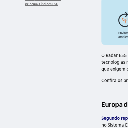
metade do crescimento
principais índices ESG
de 2026
O Radar ESG
tecnologias 
que exigem c
Confira os p
Europa d
Segundo rep
no Sistema E