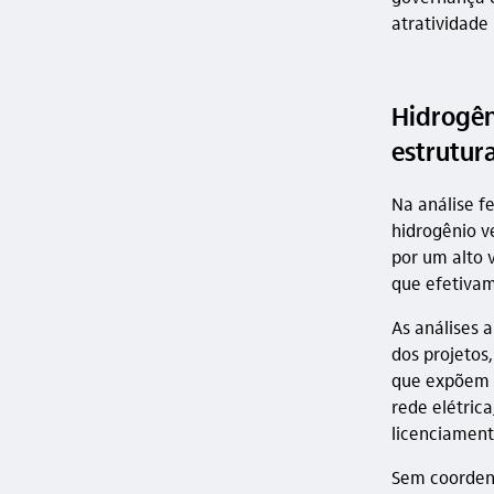
atratividade 
Hidrogêni
estrutur
Na análise f
hidrogênio v
por um alto 
que efetivam
As análises 
dos projetos
que expõem g
rede elétric
licenciament
Sem coordena