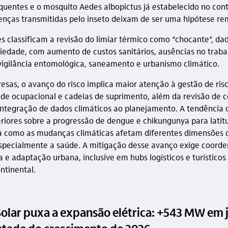
quentes e o mosquito Aedes albopictus já estabelecido no cont
enças transmitidas pelo inseto deixam de ser uma hipótese re
s classificam a revisão do limiar térmico como “chocante”, da
ciedade, com aumento de custos sanitários, ausências no traba
vigilância entomológica, saneamento e urbanismo climático.
esas, o avanço do risco implica maior atenção à gestão de risco
úde ocupacional e cadeias de suprimento, além da revisão de 
integração de dados climáticos ao planejamento. A tendência 
eriores sobre a progressão de dengue e chikungunya para latit
tra como as mudanças climáticas afetam diferentes dimensões 
specialmente a saúde. A mitigação desse avanço exige coord
a e adaptação urbana, inclusive em hubs logísticos e turístico
ntinental.
Solar puxa a expansão elétrica: +543 MW em j