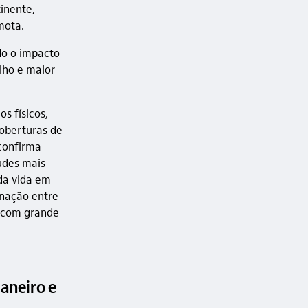
inente,
mota.
do o impacto
lho e maior
s físicos,
coberturas de
confirma
udes mais
da vida em
enação entre
s com grande
aneiro e