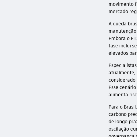
movimento fo
mercado regu
A queda brus
manutenção d
Embora o ETS
fase inclui 
elevados par
Especialista
atualmente, 
considerado 
Esse cenário
alimenta ris
Para o Brasi
carbono preci
de longo pra
oscilação eu
governança c