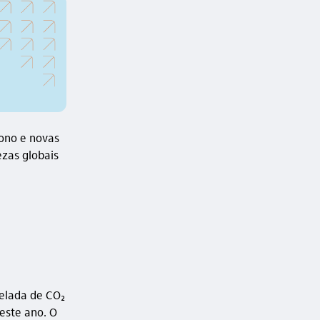
ono e novas
ezas globais
nelada de CO₂
este ano. O