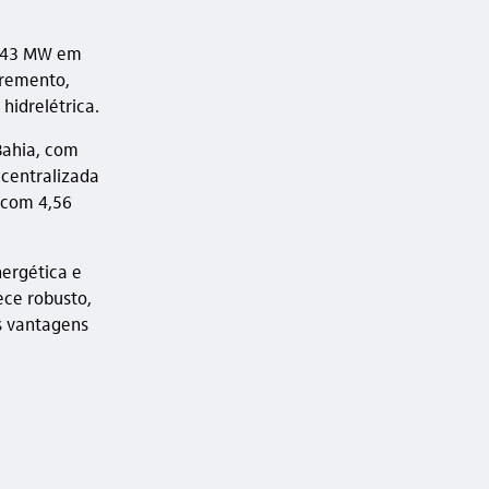
u 543 MW em
cremento,
idrelétrica.
Bahia, com
 centralizada
 com 4,56
nergética e
ece robusto,
s vantagens