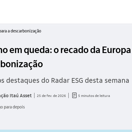
para a descarbonização
o em queda: o recado da Europa 
rbonização
os destaques do Radar ESG desta semana
documento_outline
ção Itaú Asset
25 de fev. de 2026
5 minutos de leitura
go para depois