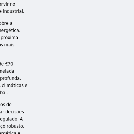
rvir no
industrial.
obre a
ergética.
a próxima
os mais
de €70
onelada
 profunda.
 climáticas e
bal.
dos de
tar decisões
regulado. A
eço robusto,
ergética e