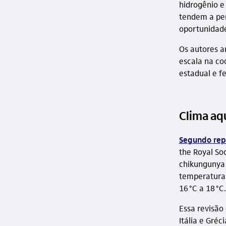
hidrogênio e
tendem a per
oportunidade
Os autores a
escala na co
estadual e fe
Clima aq
Segundo rep
the Royal Soc
chikungunya 
temperaturas
16 °C a 18 °C.
Essa revisão
Itália e Gré