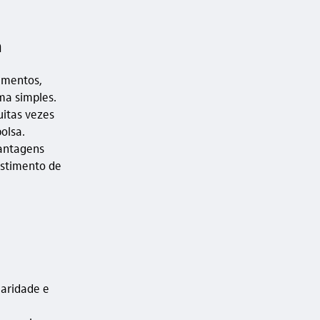
a
imentos,
ma simples.
uitas vezes
olsa.
vantagens
estimento de
iaridade e