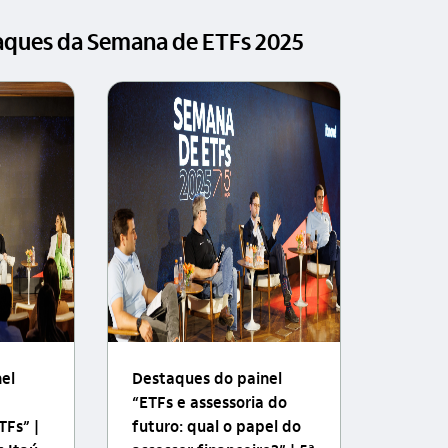
taques da Semana de ETFs 2025
el
Destaques do painel
“ETFs e assessoria do
TFs” |
futuro: qual o papel do