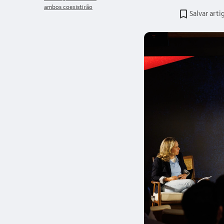
ambos coexistirão
Salvar arti