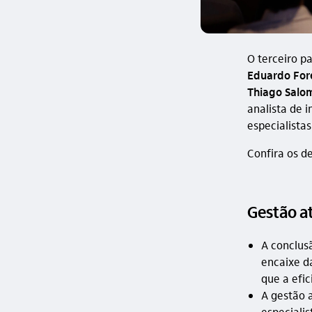
O terceiro p
Eduardo Fore
Thiago Salo
analista de 
especialista
Confira os d
Gestão a
A conclus
encaixe da
que a efic
A gestão 
especialis