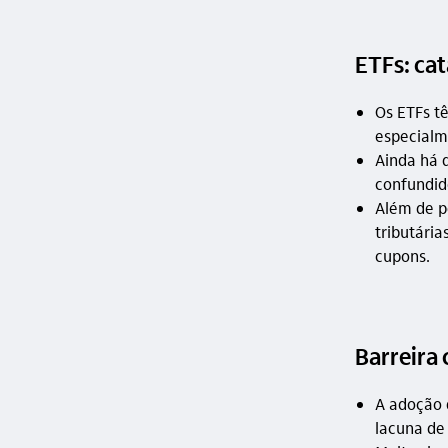
ETFs: cat
Os ETFs t
especialm
Ainda há 
confundid
Além de p
tributária
cupons.
Barreira
A adoção 
lacuna de