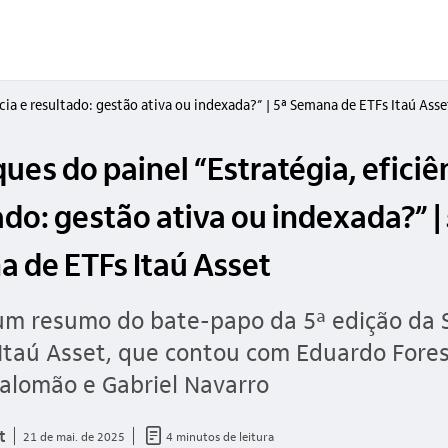
cia e resultado: gestão ativa ou indexada?” | 5ª Semana de ETFs Itaú Asse
ues do painel “Estratégia, eficiê
ado: gestão ativa ou indexada?” | 
 de ETFs Itaú Asset
 um resumo do bate-papo da 5ª edição da
Itaú Asset, que contou com Eduardo Forest
alomão e Gabriel Navarro
documento_outline
t
21 de mai. de 2025
4 minutos de leitura