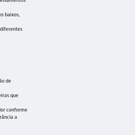
s baixos,
 diferentes
ão de
eiras que
idor conforme
rância a