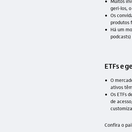
Muitos in
geri-los,
Os convid
produtos f
Há um mov
podcasts)
ETFs e ge
O mercado
ativos tê
Os ETFs d
de acesso
customiza
Confira o pai