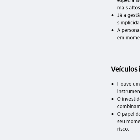
mais altos
Já a gest
simplicida
A persona
em moment
Veículos
Houve uma
instrument
O investi
combinam 
O papel d
seu momen
risco.