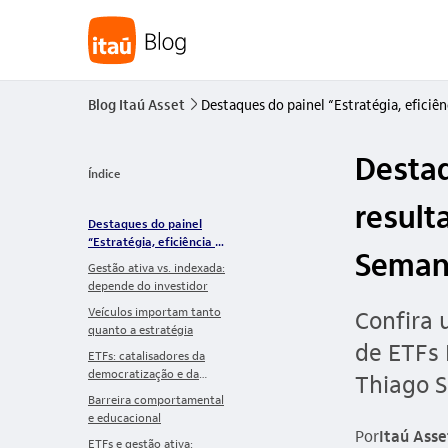
Blog Itaú Asset
Destaques do painel “Estratégia, eficiên
seta_direita
Destaq
Índice
result
Destaques do painel
“Estratégia, eficiência e
Semana
resultado: gestão ativa
Gestão ativa vs. indexada:
ou indexada?” | 5ª
depende do investidor
Semana de ETFs Itaú
Veículos importam tanto
Confira
Asset
quanto a estratégia
de ETFs 
ETFs: catalisadores da
democratização e da
Thiago S
eficiência
Barreira comportamental
e educacional
Por
Itaú Asse
ETFs e gestão ativa: