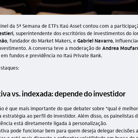
ainel da 5ª Semana de ETFs Itaú Asset contou com a participaç
stieri
, superintendente dos escritórios de investimentos do íon
mão
, fundador do Market Makers, e
Gabriel Navarro
, influencia
investimento. A conversa teve a moderação de
Andrea Moufar
s em fundos e previdência no Itaú Private Bank.
estaques:
tiva vs. indexada: depende do investidor
ão é que mais importante do que debater sobre “qual é melhor”
 estratégia ao perfil do investidor. Além disso, os painelistas
iência está diretamente ligada à personalização.
ativa pode funcionar bem para quem deseja delegar decisões 
tas e está mais disposto a enfrentar volatilidade em busca de