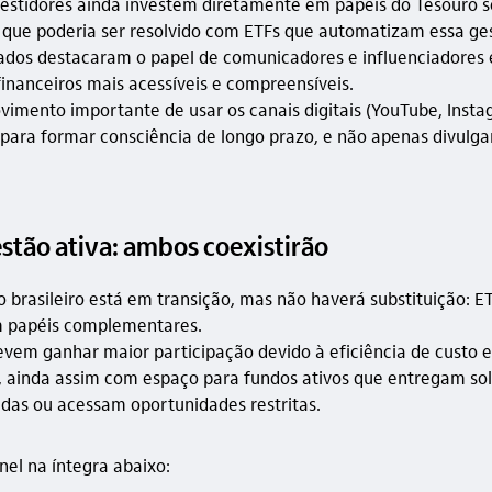
vestidores ainda investem diretamente em papéis do Tesouro 
 o que poderia ser resolvido com ETFs que automatizam essa ge
ados destacaram o papel de comunicadores e influenciadores 
inanceiros mais acessíveis e compreensíveis.
imento importante de usar os canais digitais (YouTube, Insta
 para formar consciência de longo prazo, e não apenas divulga
stão ativa: ambos coexistirão
 brasileiro está em transição, mas não haverá substituição: E
m papéis complementares.
evem ganhar maior participação devido à eficiência de custo e
, ainda assim com espaço para fundos ativos que entregam so
das ou acessam oportunidades restritas.
nel na íntegra abaixo: