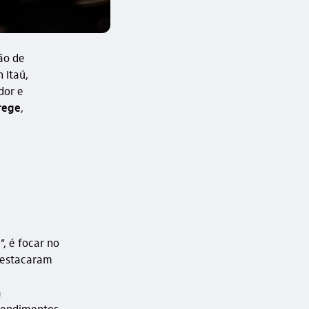
ão de
 Itaú,
dor e
rege
,
, é focar no
 destacaram
a
 rendimentos