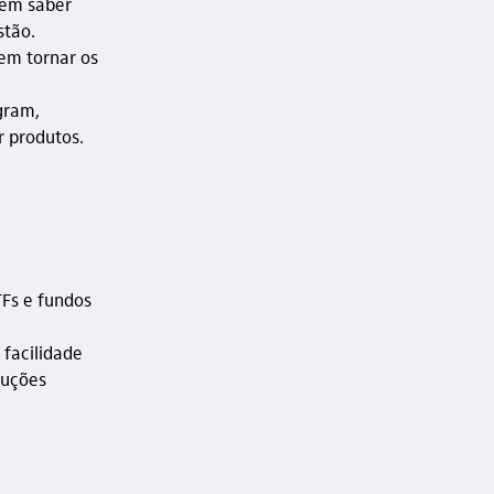
sem saber
stão.
em tornar os
gram,
r produtos.
TFs e fundos
 facilidade
luções