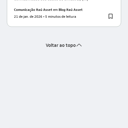
Comunicação Itaú Asset
em
Blog Itaú Asset
21 de jan. de 2026
• 5 minutos de leitura
seta_cima
Voltar ao topo