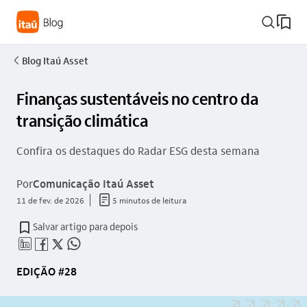
busca_outline
Blog Itaú Asset
seta_esquerda
Finanças sustentáveis no centro da
transição climática
Confira os destaques do Radar ESG desta semana
Por
Comunicação Itaú Asset
documento_outline
11 de fev. de 2026
5 minutos de leitura
Salvar artigo para depois
linkedin_base
facebook_outline
twitter_outline
whatsapp_outline
EDIÇÃO #28