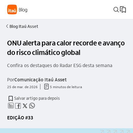
busca_outline
Blog Itaú Asset
seta_esquerda
ONU alerta para calor recorde e avanço
do risco climático global
Confira os destaques do Radar ESG desta semana
Por
Comunicação Itaú Asset
documento_outline
25 de mar. de 2026
5 minutos de leitura
Salvar artigo para depois
linkedin_base
facebook_outline
twitter_outline
whatsapp_outline
EDIÇÃO #33