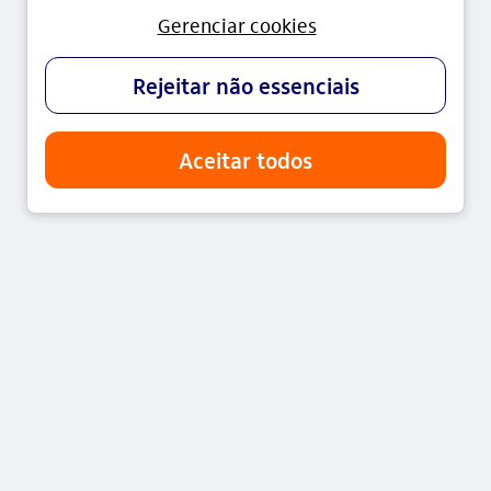
A Itaú Asset Management (ITAÚ UNIBANCO ASSET
MANAGEMENT LTDA., CNPJ 40.430.971/0001-96) é a
gestora de fundos de investimento do conglomerado