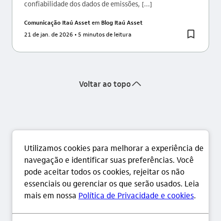
confiabilidade dos dados de emissões, [...]
Comunicação Itaú Asset
em
Blog Itaú Asset
21 de jan. de 2026
• 5 minutos de leitura
seta_cima
Voltar ao topo