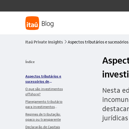
Itaú Private Insights
Aspectos tributários e sucessório
seta_direita
Aspect
Índice
invest
Aspectos tributários e
sucessórios de
investimentos offshore
Nesta ed
O que são investimentos
offshore?
incomuni
Planejamento tributário
destacan
para investimentos
offshore
Regimes de tributação:
jurídicas
opaco ou transparente
Declaração de Capitais