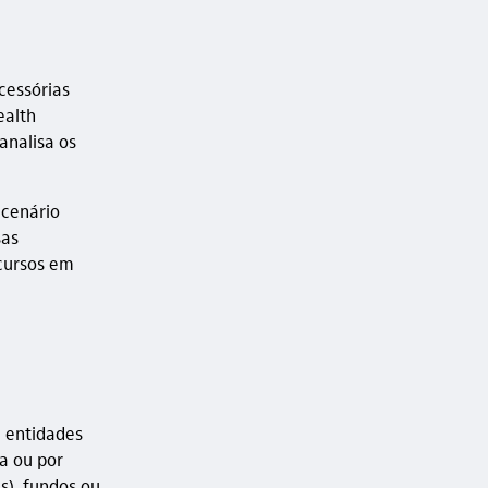
cessórias
ealth
analisa os
 cenário
sas
cursos em
u entidades
ca ou por
s), fundos ou