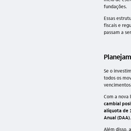
fundações.
Essas estrut
fiscais e re
passam a ser
Planejam
Se o investi
todos os mov
vencimentos 
Com a nova l
cambial posi
alíquota de
Anual (DAA)
.
Além disso, 