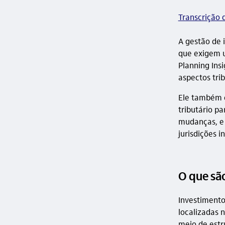
Transcrição 
A gestão de 
que exigem u
Planning Ins
aspectos trib
Ele também e
tributário pa
mudanças, e 
jurisdições i
O que sã
Investimento
localizadas n
meio de estr