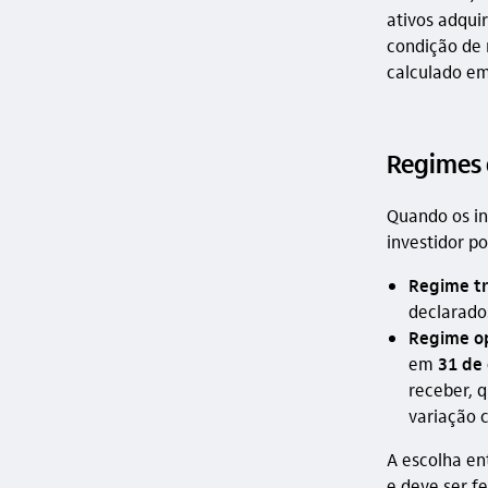
ativos adqui
condição de 
calculado e
Regimes 
Quando os in
investidor p
Regime t
declarado
Regime o
em
31 de
receber, 
variação c
A escolha en
e deve ser f