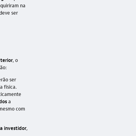
dquiriram na
deve ser
terior
, o
ção:
erão ser
 física.
aticamente
dos
a
 mesmo com
a investidor
,