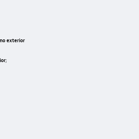
 no exterior
ior
;