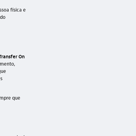
soa física e
 do
Transfer On
imento,
que
os
sempre que