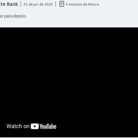
documento_outline
ate Bank
31 de jul. de 2025
4 minutos de leitura
go para depois