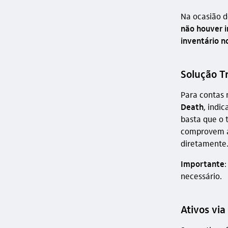
Na ocasião d
não houver i
inventário no
Solução T
Para contas
Death
, indi
basta que o 
comprovem a 
diretamente
Importante
:
necessário.
Ativos vi