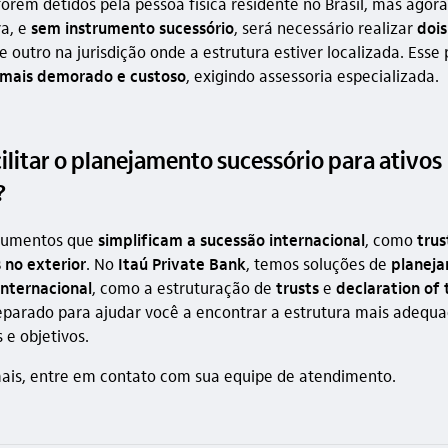
forem detidos pela pessoa física residente no Brasil, mas agor
a, e
sem instrumento sucessório
, será necessário realizar
dois
e outro na jurisdição onde a estrutura estiver localizada. Esse
mais demorado e custoso
, exigindo assessoria especializada.
litar o planejamento sucessório para ativos
?
trumentos que
simplificam a sucessão internacional
, como
trus
 no exterior
. No
Itaú Private Bank
, temos soluções de
planej
internacional
, como a estruturação de
trusts
e
declaration of 
eparado para ajudar você a encontrar a estrutura mais adequa
 e objetivos.
ais, entre em contato com sua equipe de atendimento.