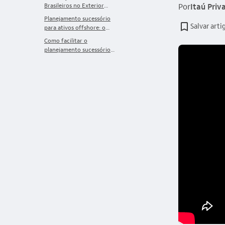
Brasileiros no Exterior
Por
Itaú Priv
(DCBE)
Planejamento sucessório
Salvar arti
para ativos offshore: o
que considerar?
Como facilitar o
planejamento sucessório
para ativos offshore?