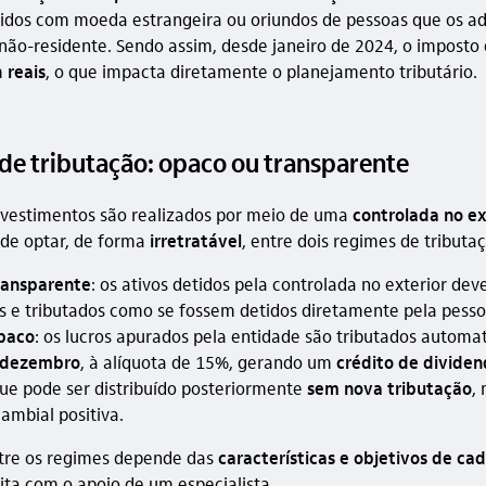
ridos com moeda estrangeira ou oriundos de pessoas que os a
não-residente. Sendo assim, desde janeiro de 2024, o imposto 
m
reais
, o que impacta diretamente o planejamento tributário.
de tributação: opaco ou transparente
vestimentos são realizados por meio de uma
controlada no ex
ode optar, de forma
irretratável
, entre dois regimes de tributa
ransparente
: os ativos detidos pela controlada no exterior dev
s e tributados como se fossem detidos diretamente pela pessoa
paco
: os lucros apurados pela entidade são tributados autom
 dezembro
, à alíquota de 15%, gerando um
crédito de dividen
que pode ser distribuído posteriormente
sem nova tributação
,
ambial positiva.
tre os regimes depende das
características e objetivos de cad
eita com o apoio de um especialista.