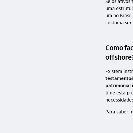
Se os ativos 
uma estrutur
um no Brasil 
costuma ser
Como faci
offshore
Existem ins
testamentos
patrimonial 
time está pr
necessidades
Para saber m