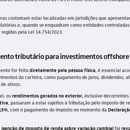
uras costumam estar localizadas em jurisdições que apresent
gulatórias e, quando se enquadram como entidades controladas 
 regidas pela Lei 14.754/2023.
ento tributário para investimentos offshore
mento for feito
diretamente pela pessoa física
, é essencial a
imentos da carteira, como pagamento de juros, dividendos, a
de ativos.
ei, os
rendimentos gerados no exterior
, inclusive decorrente
tiva
, passaram a estar sujeitos à tributação pelo imposto de r
 15%
, com o pagamento do imposto no momento da
Declaraçã
a
isenção de imposto de renda sobre variação cambial
foi
rev