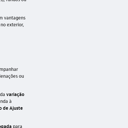
am vantagens
no exterior,
companhar
lienações ou
s da
variação
enda à
o de Ajuste
ogada
para