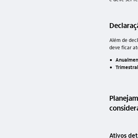
Declaraçã
Além de decl
deve ficar a
Anualmen
Trimestra
Planejame
consider
Ativos de