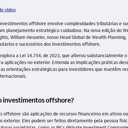
do vídeo
investimentos offshore envolve complexidades tributárias e su
m planejamento estratégico cuidadoso. Na nova edição do W
ights, William Heuseler, nosso Head Global de Wealth Planning, 
utários e sucessórios dos investimentos offshore.
xplora a Lei 14.754, de 2023, que alterou substancialmente o
ra aplicações no exterior. Entenda as implicações práticas des
as orientações estratégicas para investidores que mantêm re
nternacionais.
o investimentos offshore?
s offshore são aplicações de recursos financeiros em ativos o
o exterior. Eles podem ser feitos diretamente pela pessoa físi
uturas societárias, como as PICs (Private Investment Companie