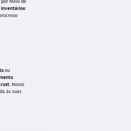
a por meio de
 inventários
:
 processo
ts
ou
amento
trust
. Nosso
da às suas