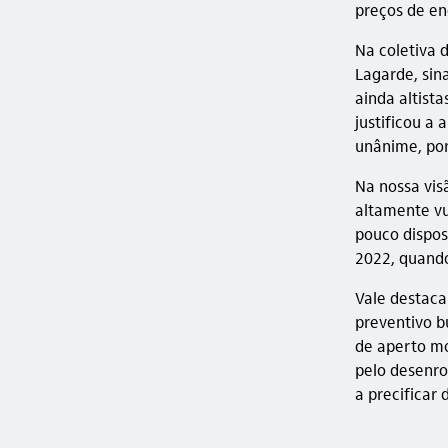
preços de en
Na coletiva 
Lagarde, sin
ainda altist
justificou a
unânime, por
Na nossa vis
altamente vu
pouco dispos
2022, quando
Vale destaca
preventivo b
de aperto mo
pelo desenro
a precificar 