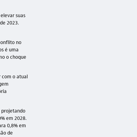
 elevar suas
sde 2023.
onflito no
ros é uma
omo o choque
r com o atual
agem
ria
 projetando
,0% em 2028.
para 0,8% em
são de