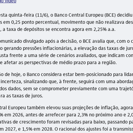
do vídeo
ta quinta-feira (11/6), o Banco Central Europeu (BCE) decidiu
os em 0,25 ponto percentual, movimento que não realizava de
, a taxa de depósitos se encontra agora em 2,25% a.a.
municado divulgado após a decisão, o BCE avalia que, com o c
o gerando pressões inflacionárias, a elevação das taxas de ju
usta frente a uma série de cenários avaliados, que indicam c
 e afetar as perspectivas de médio prazo para a região.
o de hoje, o Banco considera estar bem-posicionado para lida
incerteza, sinalizando que, à frente, seguirá com uma abord
dos dados, sem se comprometer previamente com uma trajetó
ra as taxas de juros.
ral Europeu também elevou suas projeções de inflação, agora
0% em 2026, antes de arrefecer para 2,3% no próximo ano e 2
ativas de crescimento foram revisadas para baixo, passando 
m 2027, e 1,5% em 2028. O racional dos ajustes foi a transmis