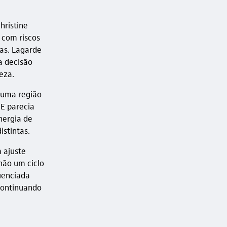
hristine
 com riscos
cas. Lagarde
a decisão
eza.
 uma região
CE parecia
nergia de
stintas.
 ajuste
não um ciclo
luenciada
continuando