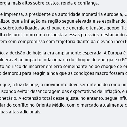
ergia mais altos sobre custos, renda e confiança.
de imprensa, a presidente da autoridade monetária europeia, C
alizou que a inflação na região segue elevada e se espalhando,
as, sobretudo ligados ao choque de energia e tensões geopolíti
 alta de juros como uma resposta a essas pressões, destacando 
ém sem compromisso com trajetória diante da elevada incert
ão, a decisão de hoje já era amplamente esperada. A Europa é
lnerável ao impacto inflacionário do choque de energia e o B
to ao risco de incorrer em erro semelhante ao do choque de e
 demorou para reagir, ainda que as condições macro fossem di
r que, à luz de hoje, o movimento deve ser entendido como um
uscando evitar desancoragem das expectativas de inflação, e 
netário. A extensão total desse ajuste, no entanto, segue inf
lar do conflito no Oriente Médio, com o mercado atualmente 
duas altas adicionais.