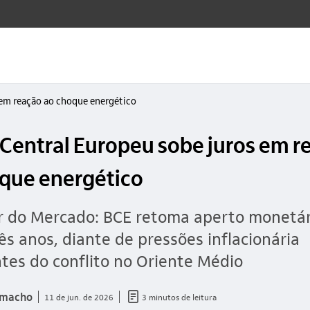
 em reação ao choque energético
Central Europeu sobe juros em r
que energético
r do Mercado: BCE retoma aperto monetár
ês anos, diante de pressões inflacionária
tes do conflito no Oriente Médio
documento_outline
amacho
11 de jun. de 2026
3 minutos de leitura