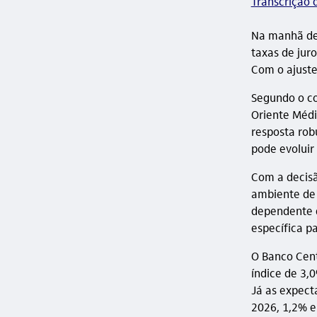
Transcrição 
Na manhã des
taxas de jur
Com o ajuste
Segundo o co
Oriente Médi
resposta rob
pode evoluir
Com a decisã
ambiente de 
dependente 
específica pa
O Banco Cent
índice de 3,
Já as expect
2026, 1,2% e