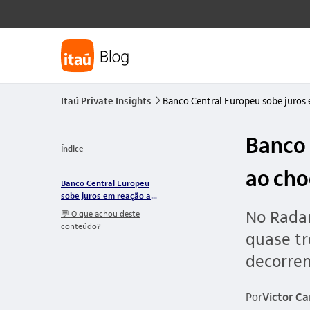
Itaú Private Insights
Banco Central Europeu sobe juros
seta_direita
Banco 
Índice
ao cho
Banco Central Europeu
sobe juros em reação ao
choque energético
No Rada
💬 O que achou deste
conteúdo?
quase tr
decorren
Por
Victor C