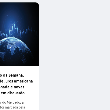
o da Semana:
de juros americana
onada e novas
s em discussão
r do Mercado: a
foi marcada pela