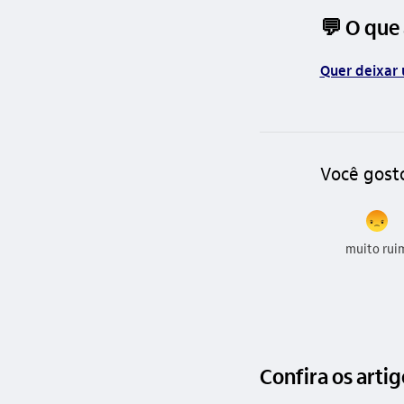
💬 O que
Quer deixar 
Você gost
muito rui
Confira os arti