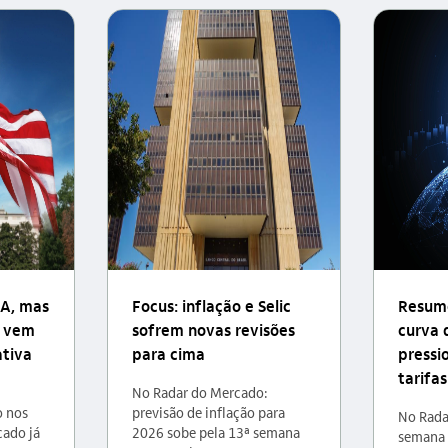
UA, mas
Focus: inflação e Selic
Resum
o vem
sofrem novas revisões
curva 
ativa
para cima
pressi
tarifa
:
No Radar do Mercado:
o nos
previsão de inflação para
No Rada
ado já
2026 sobe pela 13ª semana
semana 