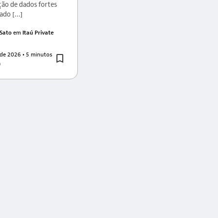
ção de dados fortes
do [...]
 Sato
em
Itaú Private
 de 2026
• 5 minutos
a