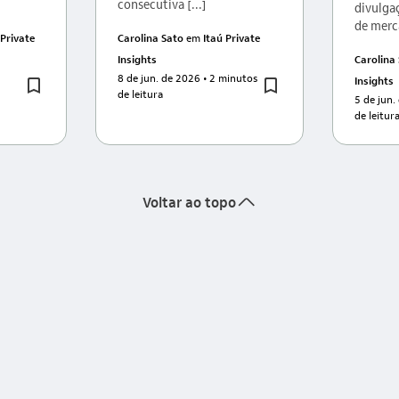
consecutiva [...]
divulga
de merca
 Private
Carolina Sato
em
Itaú Private
Insights
Carolina
8 de jun. de 2026
• 2 minutos
Insights
de leitura
5 de jun.
de leitur
seta_cima
Voltar ao topo