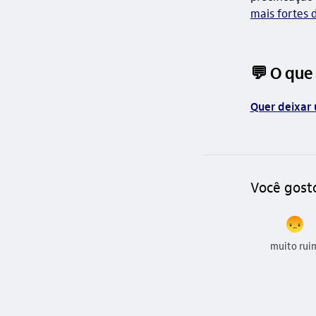
mais fortes 
💬 O que
Quer deixar 
Você gost
muito rui