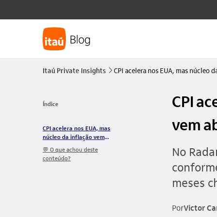
Itaú Private Insights
CPI acelera nos EUA, mas núcleo d
seta_direita
CPI ac
Índice
vem ab
CPI acelera nos EUA, mas
núcleo da inflação vem
abaixo da expectativa
No Radar
💬 O que achou deste
conteúdo?
conforme
meses ch
Por
Victor C