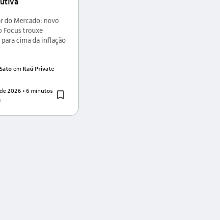
utiva
r do Mercado: novo
io Focus trouxe
 para cima da inflação
]
 Sato
em
Itaú Private
 de 2026
• 6 minutos
a