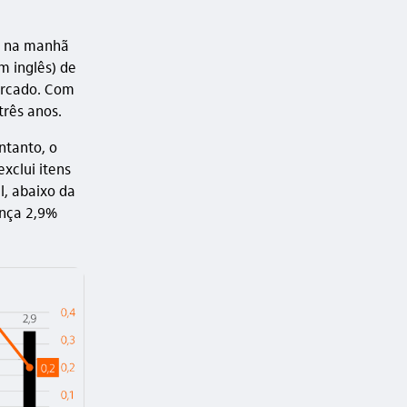
ou na manhã
m inglês) de
ercado. Com
três anos.
ntanto, o
xclui itens
, abaixo da
ança 2,9%