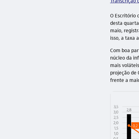
Transcrição 
O Escritório
desta quarta-
maio, regist
isso, a taxa
Com boa part
núcleo da in
mais volátei
projeção de 
frente a mai