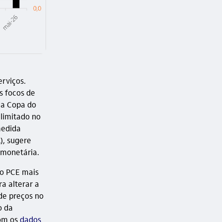
erviços.
s focos de
 da Copa do
limitado no
medida
), sugere
 monetária.
do PCE mais
ra alterar a
de preços no
o da
om os
dados