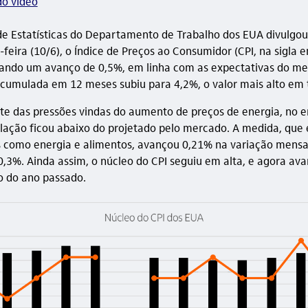
do vídeo
 de Estatísticas do Departamento de Trabalho dos EUA divulg
feira (10/6), o Índice de Preços ao Consumidor (CPI, na sigla e
rando um avanço de 0,5%, em linha com as expectativas do m
 acumulada em 12 meses subiu para 4,2%, o valor mais alto em 
e das pressões vindas do aumento de preços de energia, no e
flação ficou abaixo do projetado pelo mercado. A medida, que e
s como energia e alimentos, avançou 0,21% na variação mensal
0,3%. Ainda assim, o núcleo do CPI seguiu em alta, e agora av
o do ano passado.