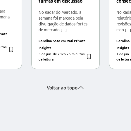
tarifas em discussão
consec
:
ara
No Radar do Mercado: a
No Rada
emana
semana foi marcada pela
relatór
divulgação de dados fortes
revisões
de mercado [...]
e do [...
ivate
Carolina Sato
em
Itaú Private
Carolina
utos
Insights
Insights
5 de jun. de 2026
• 5 minutos
1 de jun.
de leitura
de leitur
seta_cima
Voltar ao topo