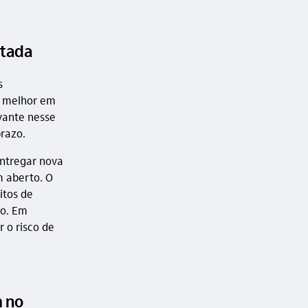
rtada
s
o melhor em
evante nesse
razo.
entregar nova
m aberto. O
itos de
ão. Em
r o risco de
m no