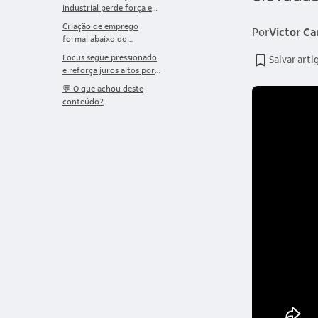
industrial perde força e
atividade mostra
Criação de emprego
Por
Victor C
composição menos
formal abaixo do
favorável
esperado em maio
Focus segue pressionado
Salvar arti
e reforça juros altos por
mais tempo
💬 O que achou deste
conteúdo?