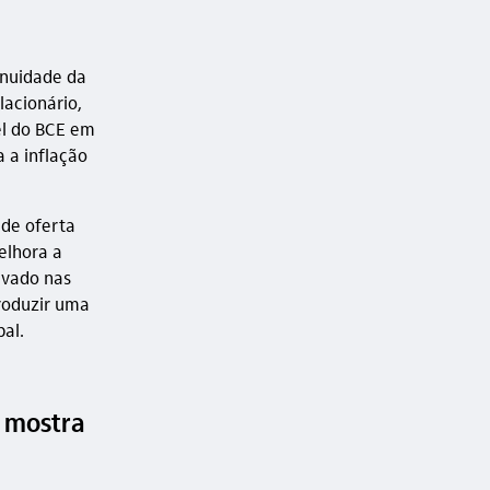
inuidade da
lacionário,
l do BCE em
a a inflação
 de oferta
elhora a
rvado nas
produzir uma
al.
e mostra