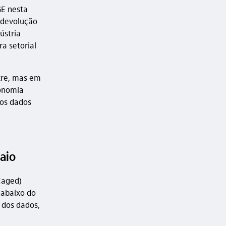
GE nesta
 devolução
ústria
ra setorial
tre, mas em
onomia
dos dados
aio
Caged)
 abaixo do
 dos dados,