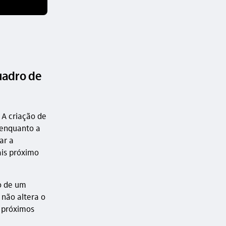
uadro de
. A criação de
 enquanto a
ar a
is próximo
o de um
não altera o
 próximos