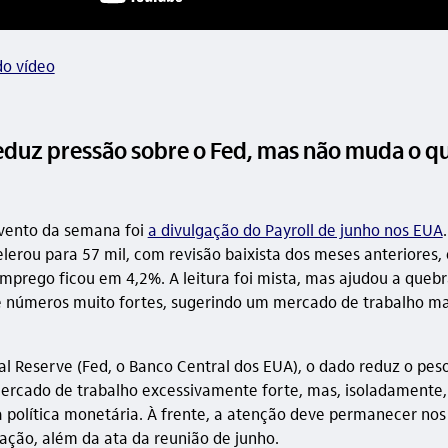
do vídeo
reduz pressão sobre o Fed, mas não muda o q
evento da semana foi
a divulgação do Payroll de junho nos EUA
lerou para 57 mil, com revisão baixista dos meses anteriores,
mprego ficou em 4,2%. A leitura foi mista, mas ajudou a quebr
 números muito fortes, sugerindo um mercado de trabalho ma
al Reserve (Fed, o Banco Central dos EUA), o dado reduz o pes
ercado de trabalho excessivamente forte, mas, isoladamente, 
política monetária. À frente, a atenção deve permanecer nos
lação, além da ata da reunião de junho.