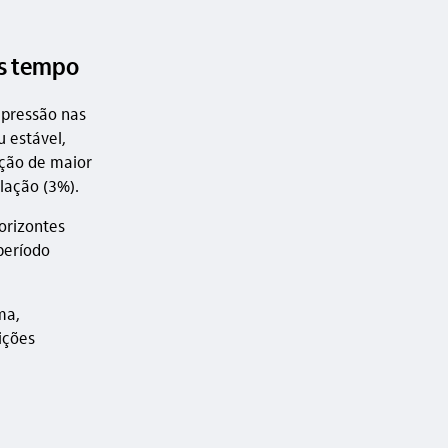
is tempo
 pressão nas
u estável,
ção de maior
lação (3%).
orizontes
período
ma,
ições