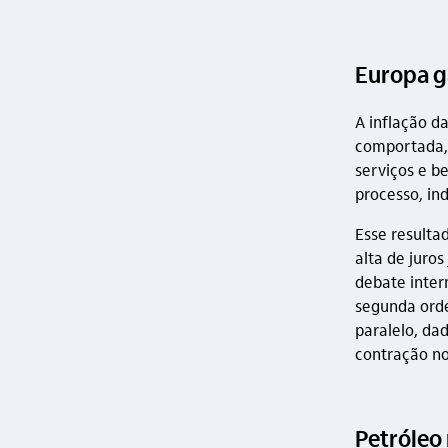
Europa g
A inflação d
comportada, 
serviços e b
processo, in
Esse resulta
alta de juro
debate inter
segunda orde
paralelo, dad
contração no
Petróleo 