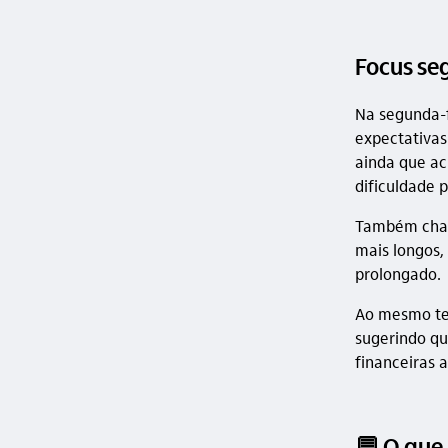
Focus seg
Na segunda-f
expectativas
ainda que ac
dificuldade 
Também chama
mais longos,
prolongado.
Ao mesmo tem
sugerindo q
financeiras 
💬 O que