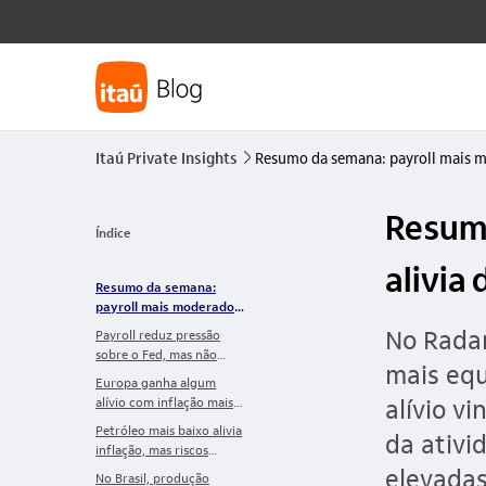
Itaú Private Insights
Resumo da semana: payroll mais m
seta_direita
Resumo
Índice
alivia
Resumo da semana:
payroll mais moderado
alivia debate sobre juros
No Radar
Payroll reduz pressão
nos EUA
sobre o Fed, mas não
mais equ
muda o quadro de cautela
Europa ganha algum
alívio v
alívio com inflação mais
comportada
Petróleo mais baixo alivia
da ativi
inflação, mas riscos
seguem no radar
elevada
No Brasil, produção