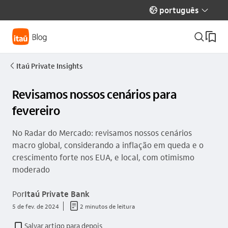
português
globo_outline
seta_baixo
busca_outline
Itaú Private Insights
seta_esquerda
Revisamos nossos cenários para
fevereiro
No Radar do Mercado: revisamos nossos cenários
macro global, considerando a inflação em queda e o
crescimento forte nos EUA, e local, com otimismo
moderado
Por
Itaú Private Bank
documento_outline
5 de fev. de 2024
2 minutos de leitura
Salvar artigo para depois