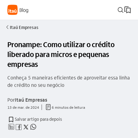
busca_outline
Itaú Empresas
seta_esquerda
Pronampe: Como utilizar o crédito
liberado para micros e pequenas
empresas
Conheça 5 maneiras eficientes de aproveitar essa linha
de crédito no seu negócio
Por
Itaú Empresas
documento_outline
13 de mar. de 2024
6 minutos de leitura
Salvar artigo para depois
linkedin_base
facebook_outline
twitter_outline
whatsapp_outline