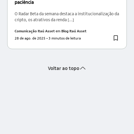
paciência
O Radar Beta da semana destaca a institucionalização da
cripto, os atrativos da renda [...]
Comunicação Itaú Asset
em
Blog Itaú Asset
28 de ago. de 2025
• 3 minutos de leitura
seta_cima
Voltar ao topo