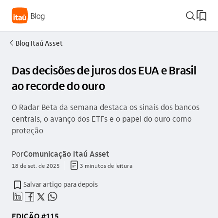
busca_outline
Blog Itaú Asset
seta_esquerda
Das decisões de juros dos EUA e Brasil
ao recorde do ouro
O Radar Beta da semana destaca os sinais dos bancos
centrais, o avanço dos ETFs e o papel do ouro como
proteção
Por
Comunicação Itaú Asset
documento_outline
18 de set. de 2025
3 minutos de leitura
Salvar artigo para depois
linkedin_base
facebook_outline
twitter_outline
whatsapp_outline
EDIÇÃO #115