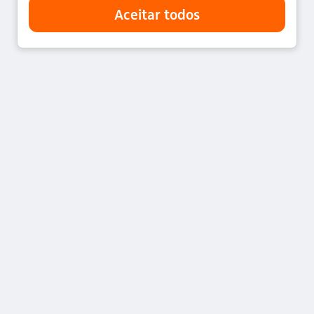
A Itaú Asset Management (ITAÚ UNIBANCO ASSET
MANAGEMENT LTDA., CNPJ 40.430.971/0001-96) é a
gestora de fundos de investimento do conglomerado
Itaú Unibanco.
Avenida Brigadeiro Faria Lima 3500, Itaim Bibi - CEP 04538-132 - São
Paulo - Brasil
Acompanhe