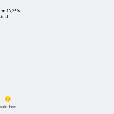
s em 13,25%
atual
muito bom