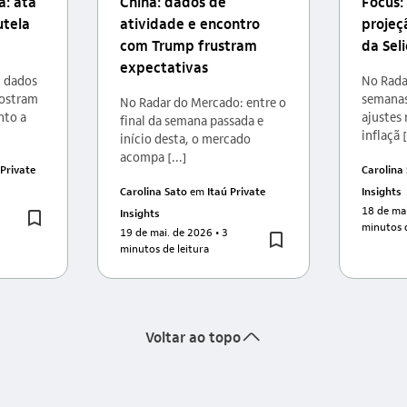
: ata
China: dados de
Focus:
utela
atividade e encontro
projeç
com Trump frustram
da Sel
expectativas
: dados
No Rada
mostram
semanas
No Radar do Mercado: entre o
nto a
ajustes
final da semana passada e
inflaçã [
início desta, o mercado
acompa [...]
 Private
Carolina
Carolina Sato
em
Itaú Private
Insights
18 de ma
Insights
minutos d
19 de mai. de 2026
• 3
minutos de leitura
seta_cima
Voltar ao topo