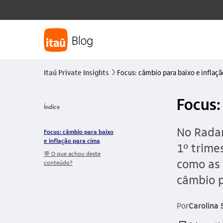
Itaú Private Insights
Focus: câmbio para baixo e inflaç
seta_direita
Focus:
Índice
No Radar
Focus: câmbio para baixo
e inflação para cima
1º trime
💬 O que achou deste
como as 
conteúdo?
câmbio p
Por
Carolina 