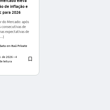
 mercado eleva
ão de inflação e
ic para 2026
r do Mercado: após
 consecutivas de
 nas expectativas de
...]
 Sato
em
Itaú Private
i. de 2026
• 4
e leitura