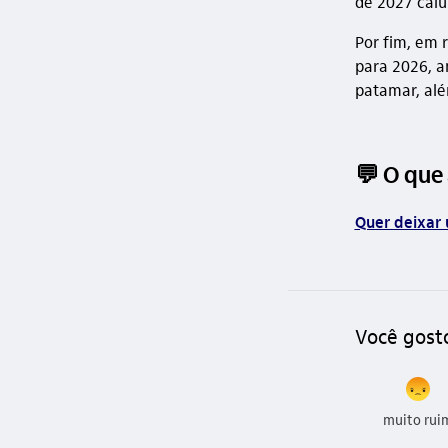
de 2027 caiu
Por fim, em 
para 2026, a
patamar, al
💬 O que
Quer deixar 
Você gost
muito rui