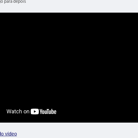
go para depois
do vídeo