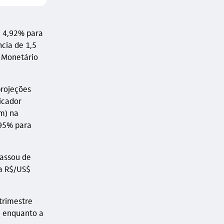
e 4,92% para
ncia de 1,5
o Monetário
projeções
icador
m) na
,95% para
passou de
ra R$/US$
trimestre
, enquanto a