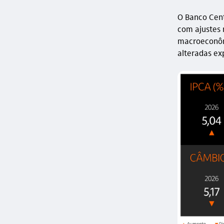
O Banco Cent
com ajustes 
macroeconômi
alteradas ex