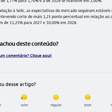
 de 1,77% para 1,70% e a de 2028 se manteve em 2,00%.
relação à Selic, as expectativas do mercado seguiram estávei
ntevendo corte de mais 1,25 ponto percentual em relação ao 
ém de 11,25% para 2027 e 10,00% em 2028.
 achou deste conteúdo?
um comentário? Clique aqui!
ou desse artigo?
m
ruim
regular
bom