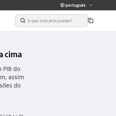
português
globo_outline
seta_baixo
busca_outline
ra cima
 PIB do
em, assim
isões do