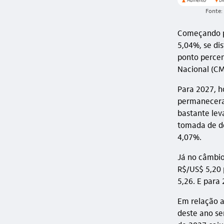
Fonte: 
Começando pe
5,04%, se dis
ponto percen
Nacional (CM
Para 2027, h
permaneceram
bastante lev
tomada de de
4,07%.
Já no câmbio
R$/US$ 5,20 
5,26. E para
Em relação a
deste ano se