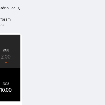
tório Focus,
 foram
zos.