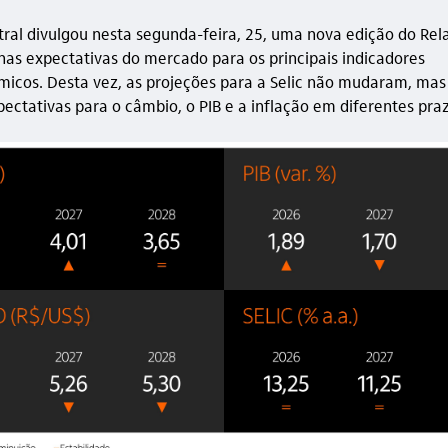
ral divulgou nesta segunda-feira, 25, uma nova edição do Rela
nas expectativas do mercado para os principais indicadores
cos. Desta vez, as projeções para a Selic não mudaram, mas
pectativas para o câmbio, o PIB e a inflação em diferentes pra