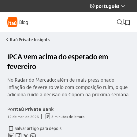
português
globo_outline
seta_baixo
busca_outline
Itaú Private Insights
seta_esquerda
IPCA vem acima do esperado em
fevereiro
No Radar do Mercado: além de mais pressionado,
inflação de fevereiro veio com composição ruim, o que
adiciona ruído à decisão do Copom na próxima semana
Por
Itaú Private Bank
documento_outline
12 de mar. de 2026
3 minutos de leitura
Salvar artigo para depois
linkedin_base
facebook_outline
twitter_outline
whatsapp_outline