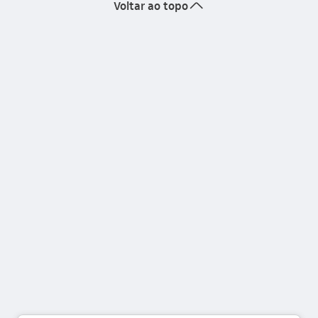
seta_cima
Voltar ao topo