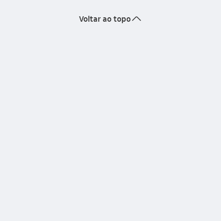
seta_cima
Voltar ao topo