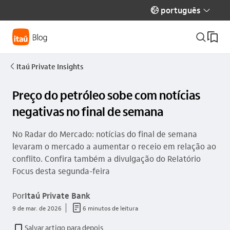
português
globo_outline
seta_baixo
busca_outline
Itaú Private Insights
seta_esquerda
Preço do petróleo sobe com notícias
negativas no final de semana
No Radar do Mercado: notícias do final de semana
levaram o mercado a aumentar o receio em relação ao
conflito. Confira também a divulgação do Relatório
Focus desta segunda-feira
Por
Itaú Private Bank
documento_outline
9 de mar. de 2026
6 minutos de leitura
Salvar artigo para depois