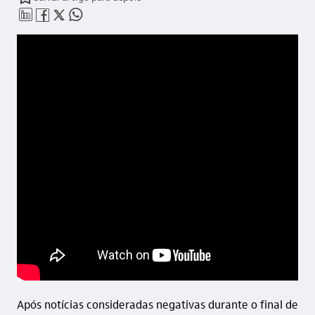
linkedin_base
facebook_outline
twitter_outline
whatsapp_outline
Após notícias consideradas negativas durante o final de