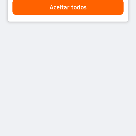
O Itaú Unibanco Holding S.A., CNPJ nº 60.872.504/0001-
23, empresa pertencente ao Conglomerado Itaú
Unibanco, encontra-se autorizado pelo Banco Central
do Brasil a funcionar como Banco Múltiplo, estando
habilitado, nos termos da legislação em vigor, a
praticar as operações permitidas no âmbito das