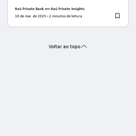
Itaú Private Bank
em
Itaú Private Insights
10 de mar. de 2025
• 2 minutos de leitura
seta_cima
Voltar ao topo